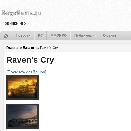
Новинки игр
Новости
PC
MMORPG
Публикации
О сайте
Главная
»
База игр
»
Raven's Cry
Raven's Cry
[Показать слайдшоу]