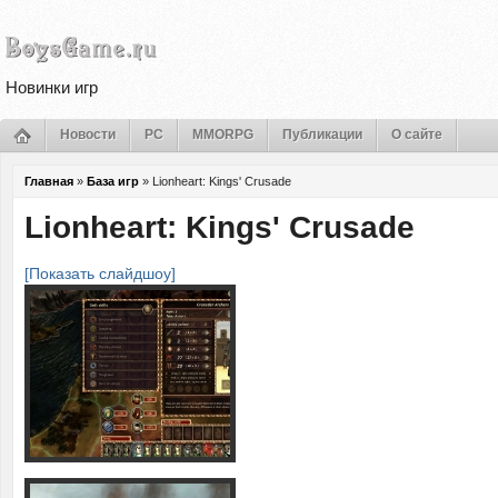
Новинки игр
Новости
PC
MMORPG
Публикации
О сайте
Главная
»
База игр
»
Lionheart: Kings' Crusade
Lionheart: Kings' Crusade
[Показать слайдшоу]