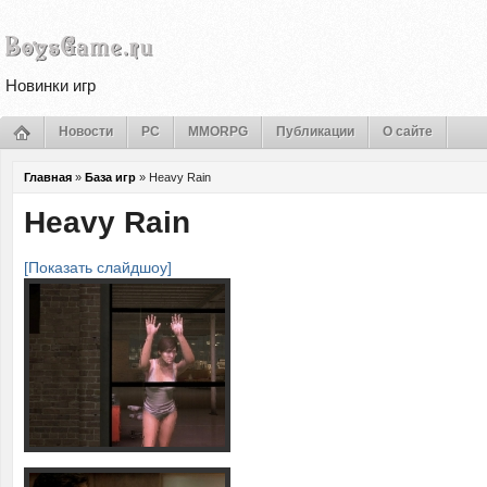
Новинки игр
Новости
PC
MMORPG
Публикации
О сайте
Главная
»
База игр
»
Heavy Rain
Heavy Rain
[Показать слайдшоу]