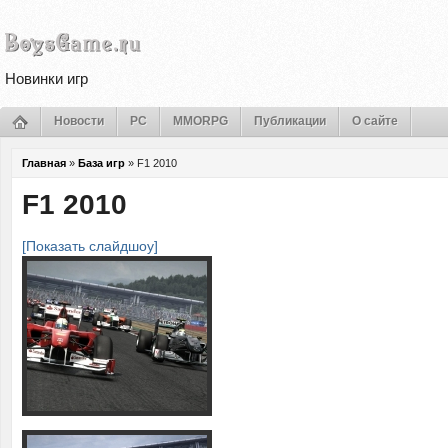
Новинки игр
Новости
PC
MMORPG
Публикации
О сайте
Главная
»
База игр
»
F1 2010
F1 2010
[Показать слайдшоу]