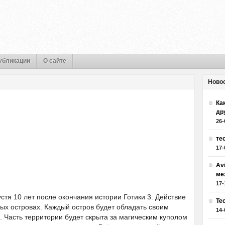
убликации
О сайте
Ново
Как
др
26-
те
17-
Av
ме
17-
стя 10 лет после окончания истории Готики 3. Действие
Те
ых островах. Каждый остров будет обладать своим
14-
 Часть территории будет скрыта за магическим куполом