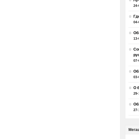
Лу
24-
Гд
04-
Об
13-
Со
ру
07-
Об
03-
О 
29-
Об
27-
Мега