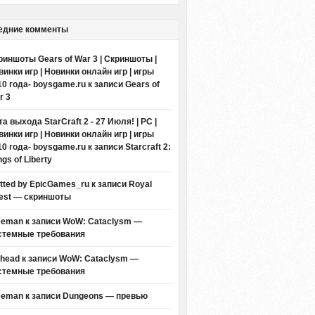
едние комменты
риншоты Gears of War 3 | Скриншоты |
винки игр | Новинки онлайн игр | игры
10 года- boysgame.ru
к записи
Gears of
r 3
а выхода StarCraft 2 - 27 Июля! | PC |
винки игр | Новинки онлайн игр | игры
10 года- boysgame.ru
к записи
Starcraft 2:
gs of Liberty
itted by EpicGames_ru
к записи
Royal
est — скриншоты
eeman к записи
WoW: Cataclysm —
стемные требования
thead к записи
WoW: Cataclysm —
стемные требования
eeman к записи
Dungeons — превью