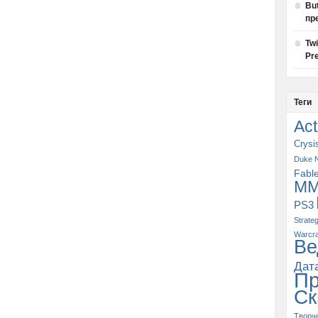
Bu
пр
Tw
Pre
Теги
Act
Crysi
Duke 
Fabl
M
PS3
Strate
Warcra
Ве
Дат
П
Ск
Творч