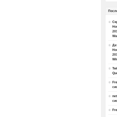
Посл
Ск
Но
20
Wa
Дат
Но
20
Win
Tw
Qu
Fr
си
ne
си
Fr