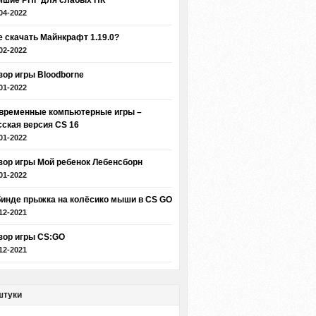
чшие РПГ для слабых ПК
04-2022
е скачать Майнкрафт 1.19.0?
02-2022
зор игры Bloodborne
01-2022
временные компьютерные игры –
сская версия CS 16
01-2022
зор игры Мой ребенок Лебенсборн
01-2022
бинде прыжка на колёсико мыши в CS GO
12-2021
зор игры CS:GO
12-2021
штуки