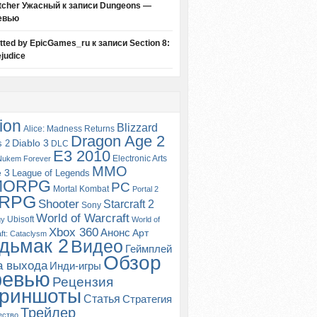
tcher Ужасный
к записи
Dungeons —
евью
itted by EpicGames_ru
к записи
Section 8:
judice
ion
Blizzard
Alice: Madness Returns
Dragon Age 2
s 2
Diablo 3
DLC
E3 2010
Electronic Arts
Nukem Forever
MMO
e 3
League of Legends
MORPG
PC
Mortal Kombat
Portal 2
RPG
Shooter
Starcraft 2
Sony
World of Warcraft
Ubisoft
gy
World of
Xbox 360
Анонс
Арт
ft: Cataclysm
дьмак 2
Видео
Геймплей
Обзор
а выхода
Инди-игры
ревью
Рецензия
риншоты
Статья
Стратегия
Трейлер
ество