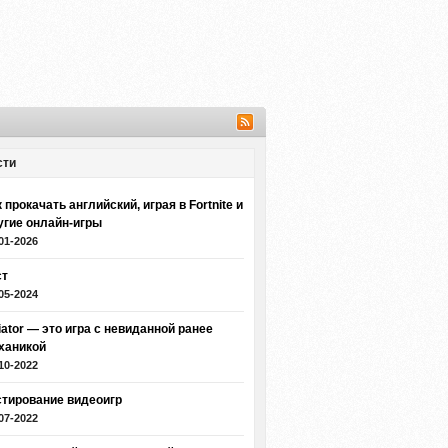
сти
 прокачать английский, играя в Fortnite и
угие онлайн-игры
01-2026
ст
05-2024
iator — это игра с невиданной ранее
ханикой
10-2022
стирование видеоигр
07-2022