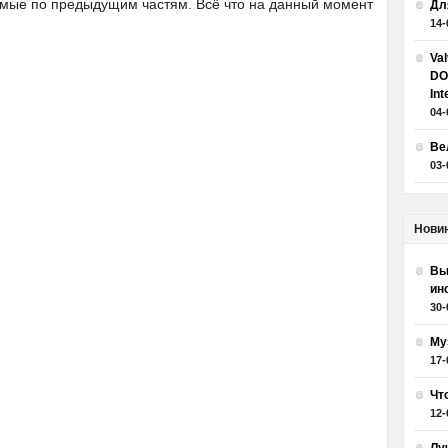
комые по предыдущим частям. Всё что на данный момент
Дл
14-
Va
DO
Int
04-
Ве
03-
Нови
Вы
ин
30-
Му
17-
Чт
12-