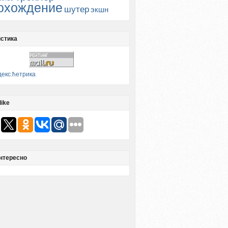
охождение
шутер
экшн
стика
like
нтересно