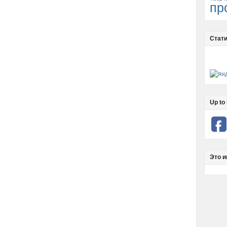
пр
Стати
Up to 
Это и