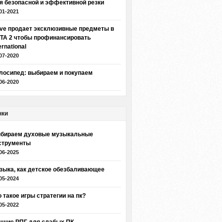
я безопасной и эффективной резки
01-2021
lve продает эксклюзивные предметы в
TA 2 чтобы профинансировать
ernational
07-2020
лосипед: выбираем и покупаем
06-2020
нки
бираем духовые музыкальные
струменты
06-2025
зыка, как детское обезбаливающее
05-2024
о такое игры стратегии на пк?
05-2022