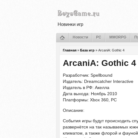
Новинки игр
Новости
PC
MMORPG
П
Главная
»
База игр
»
ArcaniA: Gothic 4
ArcaniA: Gothic 4
Разработчик: Spellbound
Издатель: Dreamcatcher Interactive
Издатель в РФ: Акелла
Дата выхода: Ноябрь 2010
Платформы: Xbox 360, PC
Описание:
События игры будут происходить спу
развернётся на так называемых южн
климатом, а также флорой и фауной.