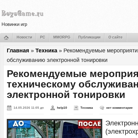
Новинки игр
Новости
PC
MMORPG
Публикации
О сайте
Главная
»
Техника
»
Рекомендуемые мероприятия
обслуживанию электронной тонировки
Рекомендуемые мероприя
техническому обслужива
электронной тонировки
14.05.2026 11:05 дп
help10
Техника
нет комментарие
Электронн
(электрох