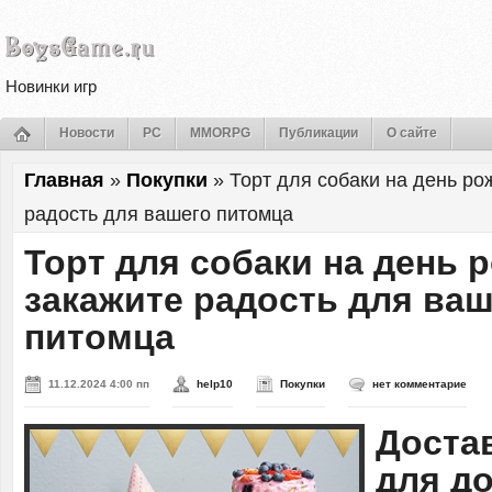
Новинки игр
Новости
PC
MMORPG
Публикации
О сайте
Главная
»
Покупки
»
Торт для собаки на день ро
радость для вашего питомца
Торт для собаки на день 
закажите радость для ваш
питомца
11.12.2024 4:00 пп
help10
Покупки
нет комментарие
Доста
для д