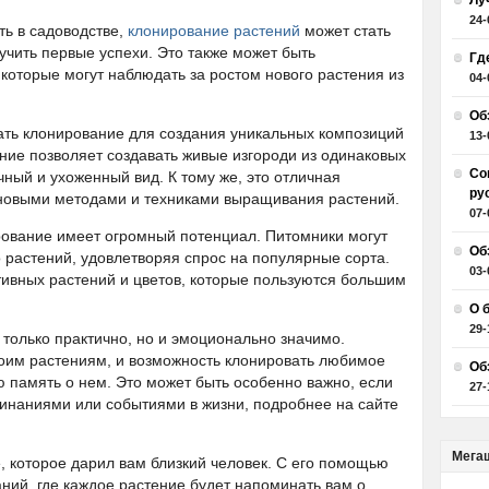
Лу
24-
уть в садоводстве,
клонирование растений
может стать
учить первые успехи. Это также может быть
Гд
которые могут наблюдать за ростом нового растения из
04-
Об
ать клонирование для создания уникальных композиций
13-
ние позволяет создавать живые изгороди из одинаковых
Со
чный и ухоженный вид. К тому же, это отличная
ру
 новыми методами и техниками выращивания растений.
07-
рование имеет огромный потенциал. Питомники могут
Об
 растений, удовлетворяя спрос на популярные сорта.
03-
тивных растений и цветов, которые пользуются большим
О 
29-
 только практично, но и эмоционально значимо.
оим растениям, и возможность клонировать любимое
Об
ю память о нем. Это может быть особенно важно, если
27-
инаниями или событиями в жизни, подробнее на сайте
Мега
ие, которое дарил вам близкий человек. С его помощью
ний, где каждое растение будет напоминать вам о