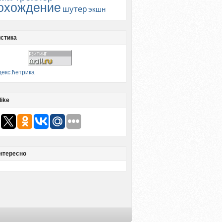
охождение
шутер
экшн
стика
like
нтересно