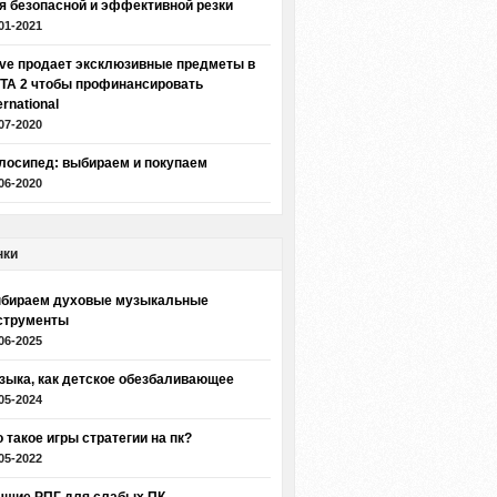
я безопасной и эффективной резки
01-2021
lve продает эксклюзивные предметы в
TA 2 чтобы профинансировать
ernational
07-2020
лосипед: выбираем и покупаем
06-2020
нки
бираем духовые музыкальные
струменты
06-2025
зыка, как детское обезбаливающее
05-2024
о такое игры стратегии на пк?
05-2022