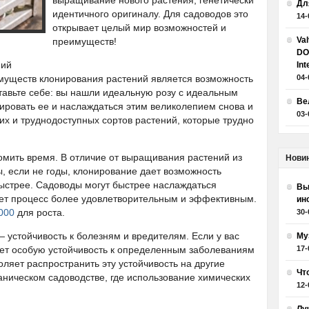
выращивание нового растения, генетически
Дл
идентичного оригиналу. Для садоводов это
14-
открывает целый мир возможностей и
Va
преимуществ!
DO
ний
Int
муществ клонирования растений является возможность
04-
авьте себе: вы нашли идеальную розу с идеальным
Ве
ировать ее и наслаждаться этим великолепием снова и
03-
их и труднодоступных сортов растений, которые трудно
омить время. В отличие от выращивания растений из
Нови
, если не годы, клонирование дает возможность
быстрее. Садоводы могут быстрее наслаждаться
Вы
лает процесс более удовлетворительным и эффективным.
ин
000
для роста.
30-
устойчивость к болезням и вредителям. Если у вас
Му
ует особую устойчивость к определенным заболеваниям
17-
ляет распространить эту устойчивость на другие
Чт
аническом садоводстве, где использование химических
12-