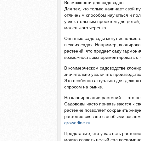
Возможности для садоводов
Для тех, кто только начинает свой п
отличным способом научиться и пол
увлекательным проектом для детей, 
маленького черенка.
Опытные садоводы могут использов
в своих садах. Например, клонирова
растений, что придает саду гармони
возможность экспериментировать с
В коммерческом садоводстве клони
значительно увеличить производство
Это особенно актуально для декора
спросом на рынке.
Но клонирование растений — это не
Садоводы часто привязываются к св
растение позволяет сохранить живу
растение связано с особыми воспом
growerline.ru
.
Представьте, что у вас есть растен
можно создать целый сад воспомина