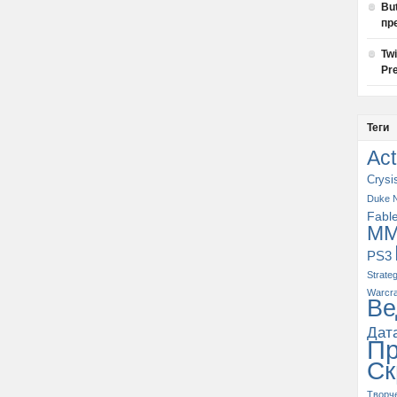
Bu
пр
Tw
Pre
Теги
Act
Crysi
Duke 
Fabl
M
PS3
Strate
Warcra
Ве
Дат
П
Ск
Творч