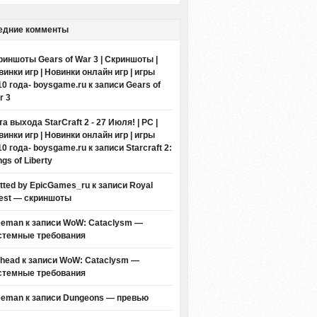
едние комменты
риншоты Gears of War 3 | Скриншоты |
винки игр | Новинки онлайн игр | игры
10 года- boysgame.ru
к записи
Gears of
r 3
а выхода StarCraft 2 - 27 Июля! | PC |
винки игр | Новинки онлайн игр | игры
10 года- boysgame.ru
к записи
Starcraft 2:
gs of Liberty
itted by EpicGames_ru
к записи
Royal
est — скриншоты
eeman к записи
WoW: Cataclysm —
стемные требования
thead к записи
WoW: Cataclysm —
стемные требования
eeman к записи
Dungeons — превью