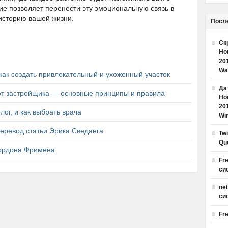
е позволяет перенести эту эмоциональную связь в
историю вашей жизни.
Посл
Ск
Но
20
Wa
как создать привлекательный и ухоженный участок
Дат
от застройщика — основные принципы и правила
Но
20
ог, и как выбрать врача
Win
еревод статьи Эрика Сведанга
Tw
Qu
Гордона Фримена
Fr
си
ne
си
Fr