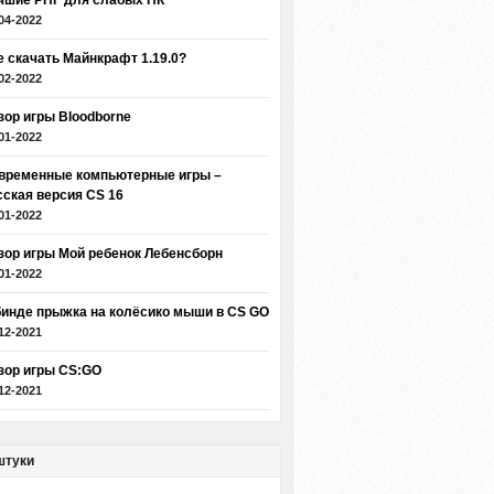
чшие РПГ для слабых ПК
04-2022
е скачать Майнкрафт 1.19.0?
02-2022
зор игры Bloodborne
01-2022
временные компьютерные игры –
сская версия CS 16
01-2022
зор игры Мой ребенок Лебенсборн
01-2022
бинде прыжка на колёсико мыши в CS GO
12-2021
зор игры CS:GO
12-2021
штуки