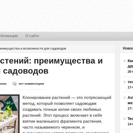
убликации
О сайте
Ново
реимущества и возможности для садоводов
стений: преимущества и
Как
др
я садоводов
26-
те
зное
нет комментарие
17-
Клонирование растений — это потрясающий
Av
метод, который позволяет садоводам
ме
17-
создавать точные копии своих любимых
растений. Этот процесс включает в себя
Те
взятие маленького фрагмента растения,
14-
часто называемого черенком, и