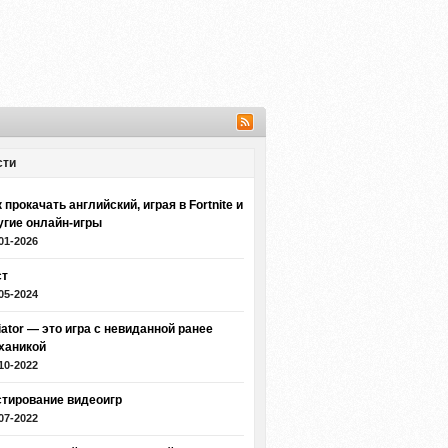
сти
 прокачать английский, играя в Fortnite и
угие онлайн-игры
01-2026
ст
05-2024
iator — это игра с невиданной ранее
ханикой
10-2022
стирование видеоигр
07-2022