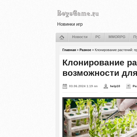
Новинки игр
Новости
PC
MMORPG
П
Главная
»
Разное
»
Клонирование растений: п
Клонирование ра
возможности дл
03.06.2024 1:19 пп
help10
Ра