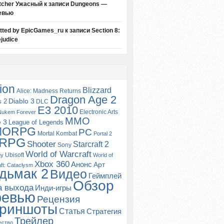
tcher Ужасный
к записи
Dungeons —
евью
itted by EpicGames_ru
к записи
Section 8:
judice
ion
Blizzard
Alice: Madness Returns
Dragon Age 2
s 2
Diablo 3
DLC
E3 2010
Electronic Arts
Nukem Forever
MMO
e 3
League of Legends
MORPG
PC
Mortal Kombat
Portal 2
RPG
Shooter
Starcraft 2
Sony
World of Warcraft
Ubisoft
gy
World of
Xbox 360
Анонс
Арт
ft: Cataclysm
дьмак 2
Видео
Геймплей
Обзор
а выхода
Инди-игры
ревью
Рецензия
риншоты
Статья
Стратегия
Трейлер
ество