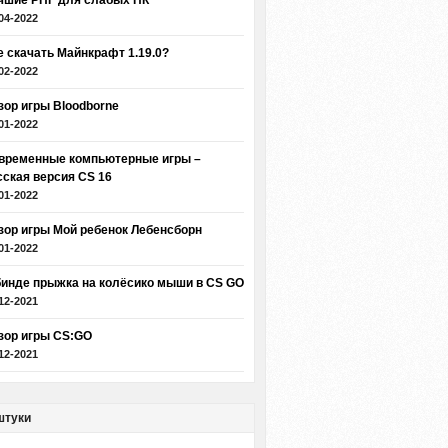
чшие РПГ для слабых ПК
04-2022
е скачать Майнкрафт 1.19.0?
02-2022
зор игры Bloodborne
01-2022
временные компьютерные игры –
сская версия CS 16
01-2022
зор игры Мой ребенок Лебенсборн
01-2022
бинде прыжка на колёсико мыши в CS GO
12-2021
зор игры CS:GO
12-2021
штуки