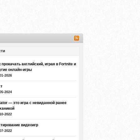
сти
 прокачать английский, играя в Fortnite и
угие онлайн-игры
01-2026
ст
05-2024
iator — это игра с невиданной ранее
ханикой
10-2022
стирование видеоигр
07-2022