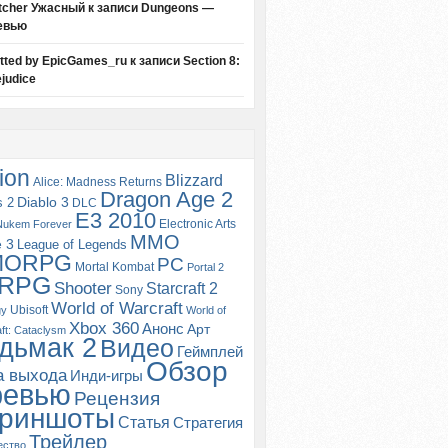
tcher Ужасный
к записи
Dungeons —
евью
itted by EpicGames_ru
к записи
Section 8:
judice
ion
Blizzard
Alice: Madness Returns
Dragon Age 2
s 2
Diablo 3
DLC
E3 2010
Electronic Arts
Nukem Forever
MMO
e 3
League of Legends
MORPG
PC
Mortal Kombat
Portal 2
RPG
Shooter
Starcraft 2
Sony
World of Warcraft
Ubisoft
gy
World of
Xbox 360
Анонс
Арт
ft: Cataclysm
дьмак 2
Видео
Геймплей
Обзор
а выхода
Инди-игры
ревью
Рецензия
риншоты
Статья
Стратегия
Трейлер
ество