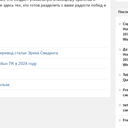
 здесь тех, кто готов разделить с вами радости побед и
Посл
Ск
Но
20
Wa
Дат
еревод статьи Эрика Сведанга
Но
20
бых ПК в 2024 году
Win
Tw
Qu
ольза
Fr
си
ne
си
Fr