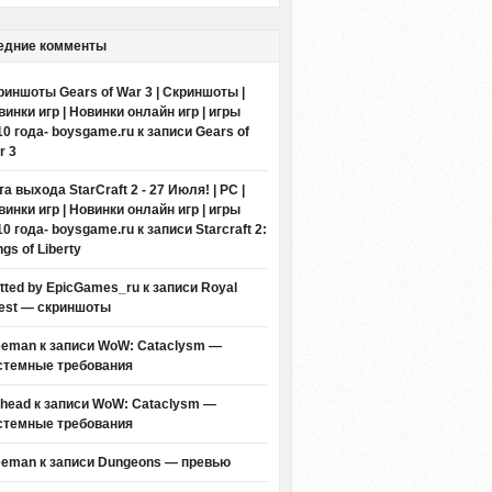
едние комменты
риншоты Gears of War 3 | Скриншоты |
винки игр | Новинки онлайн игр | игры
10 года- boysgame.ru
к записи
Gears of
r 3
а выхода StarCraft 2 - 27 Июля! | PC |
винки игр | Новинки онлайн игр | игры
10 года- boysgame.ru
к записи
Starcraft 2:
gs of Liberty
itted by EpicGames_ru
к записи
Royal
est — скриншоты
eeman к записи
WoW: Cataclysm —
стемные требования
thead к записи
WoW: Cataclysm —
стемные требования
eeman к записи
Dungeons — превью