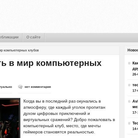
убликации
О сайте
Ново
ир компьютерных клубов
ть в мир компьютерных
Как
др
26-
те
туально
нет комментарие
17-
Когда вы в последний раз окунались в
Av
атмосферу, где каждый уголок пропитан
ме
17-
духом цифровых приключений и
виртуальных сражений? Добро пожаловать в
Те
компьютерный клуб, место, где мечты
14-
геймеров становятся реальностью.