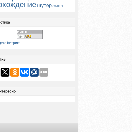
охождение
шутер
экшн
стика
like
нтересно