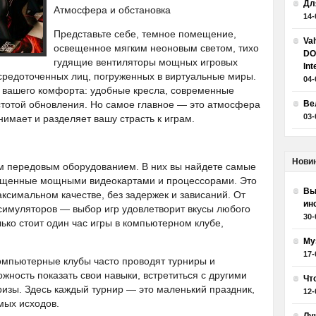
Дл
Атмосфера и обстановка
14-
Представьте себе, темное помещение,
Va
освещенное мягким неоновым светом, тихо
DO
гудящие вентиляторы мощных игровых
Int
осредоточенных лиц, погруженных в виртуальные миры.
04-
 вашего комфорта: удобные кресла, современные
стотой обновления. Но самое главное — это атмосфера
Ве
03-
нимает и разделяет вашу страсть к играм.
Нови
м передовым оборудованием. В них вы найдете самые
ащенные мощными видеокартами и процессорами. Это
Вы
ксимальном качестве, без задержек и зависаний. От
ин
симуляторов — выбор игр удовлетворит вкусы любого
30-
лько стоит один час игры в компьютерном клубе,
Му
17-
компьютерные клубы часто проводят турниры и
жность показать свои навыки, встретиться с другими
Чт
ризы. Здесь каждый турнир — это маленький праздник,
12-
мых исходов.