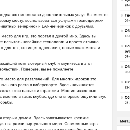
Лу
24-
редлагают множество дополнительных услуг. Вы можете
Гд
 своему месту, воспользоваться услугами техподдержки
04-
риватных вечеринок и LAN-вечеринок с друзьями.
Об
место для игр, это портал в другой мир. Здесь вы
13-
 испытать новейшие технологии и просто отлично
Со
о для тех, кто ищет адреналин, новые знакомства и
ру
07-
ближайший компьютерный клуб и окунитесь в этот
Об
ольствий. Поверьте, вы не пожалеете!
03-
о место для развлечений. Для многих игроков это
О 
ального роста в киберспорте. Здесь начинаются
29-
закаляются навыки и стратегии. Многие известные
ь именно в таких клубах, где они впервые ощутили вкус
Об
борьбы.
27-
ся вторым домом. Здесь завязываются крепкие
Мега
дят за рамки виртуального мира. Совместные игры,
всё это создает уникальную атмосферу братства и