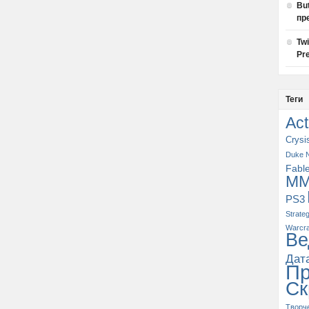
Bu
пр
Tw
Pre
Теги
Act
Crysi
Duke 
Fabl
M
PS3
Strate
Warcra
Ве
Дат
П
Ск
Творч