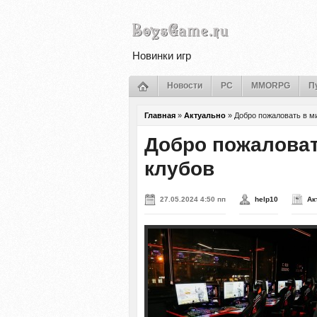
Новинки игр
Новости
PC
MMORPG
П
Главная
»
Актуально
»
Добро пожаловать в м
Добро пожалова
клубов
27.05.2024 4:50 пп
help10
Ак