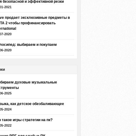
я безопасной и эффективной резки
01-2021
lve продает эксклюзивные предметы в
TA 2 чтобы профинансировать
ernational
07-2020
лосипед: выбираем и покупаем
06-2020
нки
бираем духовые музыкальные
струменты
06-2025
зыка, как детское обезбаливающее
05-2024
о такое игры стратегии на пк?
05-2022