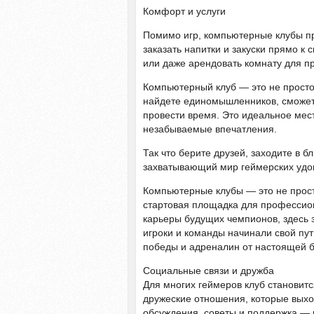
Комфорт и услуги
Помимо игр, компьютерные клубы п
заказать напитки и закуски прямо к
или даже арендовать комнату для п
Компьютерный клуб — это не просто 
найдете единомышленников, сможете
провести время. Это идеальное мест
незабываемые впечатления.
Так что берите друзей, заходите в 
захватывающий мир геймерских удов
Компьютерные клубы — это не прост
стартовая площадка для профессион
карьеры будущих чемпионов, здесь 
игроки и команды начинали свой пут
победы и адреналин от настоящей 
Социальные связи и дружба
Для многих геймеров клуб становит
дружеские отношения, которые выхо
обсуждения, советы и поддержка — 