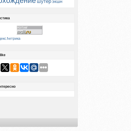
охождение
шутер
экшн
стика
like
нтересно