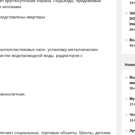
ет круглосуточная охрана. Подъезды, придомовые
14-
и кнопками.
Va
редставлены квартиры:
DO
Int
04-
Ве
03-
аллопластиковых окон, установку металлических
чистки водопроводной воды, радиаторов с
Нови
Вы
ин
30-
-монолитная;
Му
17-
Чт
12-
Лу
лючает социальные, торговые объекты. Школы, детские