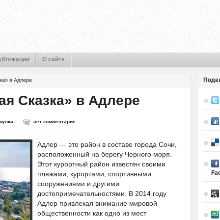
убликации
О сайте
Поде
ка» в Адлере
ая Сказка» в Адлере
купки
нет комментарие
Адлер — это район в составе города Сочи,
расположенный на берегу Черного моря.
Этот курортный район известен своими
Fa
пляжами, курортами, спортивными
сооружениями и другими
достопримечательностями. В 2014 году
Адлер привлекал внимание мировой
общественности как одно из мест