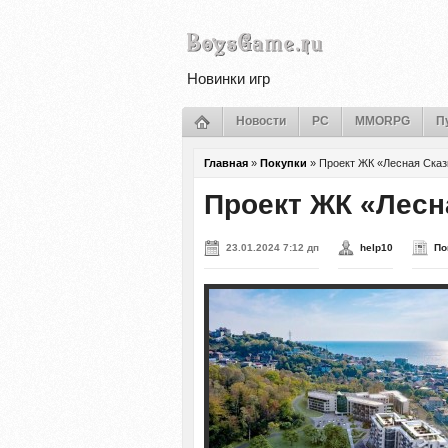
Новинки игр
Новости
PC
MMORPG
П
Главная
»
Покупки
»
Проект ЖК «Лесная Сказ
Проект ЖК «Лесн
23.01.2024 7:12 дп
help10
По