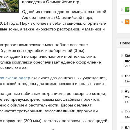
проведения Олимпийских игр.
Одной из главных достопримечательностей
Адлера является Олимпийский парк,
014 года. Парк включает в себя стадионы, спортивные
вые зоны, а также множество ресторанов, магазинов и
Ново
матривает комплексное масштабное освоение
й домов возведут вблизи набережной (3 км).
Как
жных зданий по кирпично-монолитной технологии.
др
 облика комплекса обеспечивает единое оформление
26-
ичневой гамме.
те
ая сказка адлер
включает два дошкольных учреждения,
17-
х этажей отведены для коммерческого использования.
Av
оснащенные набивным покрытием, тренажерные секции,
ме
се это предусмотрено новым масштабным проектом.
17-
екс с обилием растительности. Дворы озеленят
 оснастят тротуарными, велосипедными дорожками.
Те
14-
х паркингов (200 м/м), гостевых парковочных площадей.
Дл