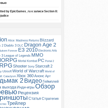
евью
itted by EpicGames_ru
к записи
Section 8:
judice
ion
Blizzard
Alice: Madness Returns
Dragon Age 2
s 2
Diablo 3
DLC
E3 2010
Electronic Arts
Nukem Forever
MMO
e 3
League of Legends
MORPG
PC
Mortal Kombat
Portal 2
RPG
Shooter
Starcraft 2
Sony
World of Warcraft
Ubisoft
gy
World of
Xbox 360
Анонс
Арт
ft: Cataclysm
дьмак 2
Видео
Геймплей
Обзор
а выхода
Инди-игры
ревью
Рецензия
риншоты
Статья
Стратегия
Трейлер
ество