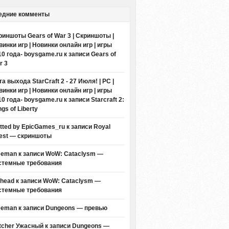
едние комменты
риншоты Gears of War 3 | Скриншоты |
винки игр | Новинки онлайн игр | игры
10 года- boysgame.ru
к записи
Gears of
r 3
а выхода StarCraft 2 - 27 Июля! | PC |
винки игр | Новинки онлайн игр | игры
10 года- boysgame.ru
к записи
Starcraft 2:
gs of Liberty
itted by EpicGames_ru
к записи
Royal
est — скриншоты
eeman к записи
WoW: Cataclysm —
стемные требования
thead к записи
WoW: Cataclysm —
стемные требования
eeman к записи
Dungeons — превью
tcher Ужасный
к записи
Dungeons —