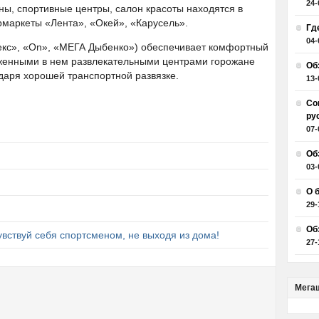
24-
ины, спортивные центры, салон красоты находятся в
рмаркеты «Лента», «Окей», «Карусель».
Гд
04-
екс», «On», «МЕГА Дыбенко») обеспечивает комфортный
оженными в нем развлекательными центрами горожане
Об
даря хорошей транспортной развязке.
13-
Со
ру
07-
Об
03-
О 
29-
Об
вствуй себя спортсменом, не выходя из дома!
27-
Мега