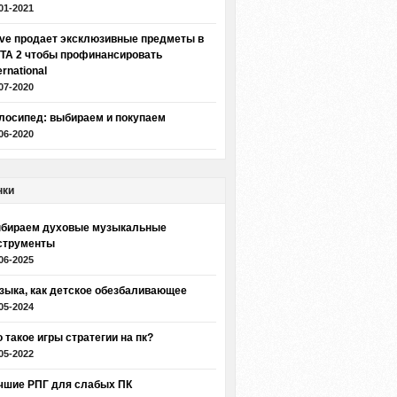
01-2021
lve продает эксклюзивные предметы в
TA 2 чтобы профинансировать
ernational
07-2020
лосипед: выбираем и покупаем
06-2020
нки
бираем духовые музыкальные
струменты
06-2025
зыка, как детское обезбаливающее
05-2024
о такое игры стратегии на пк?
05-2022
чшие РПГ для слабых ПК