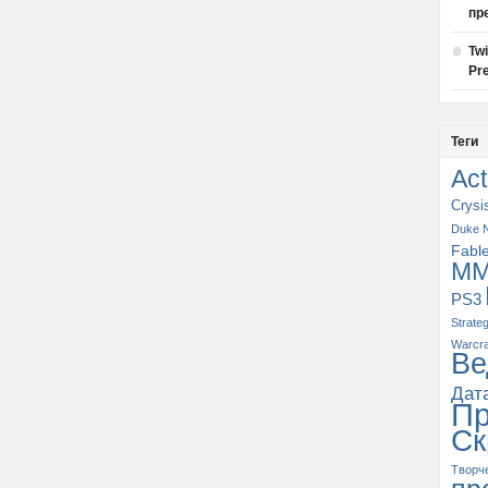
пр
Tw
Pre
Теги
Act
Crysi
Duke 
Fabl
M
PS3
Strate
Warcra
Ве
Дат
П
Ск
Творч