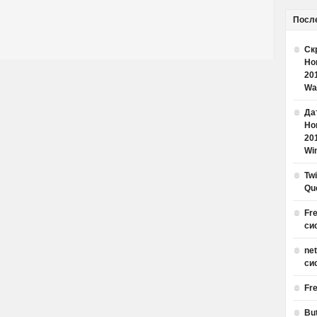
Посл
Ск
Но
20
Wa
Дат
Но
20
Win
Tw
Qu
Fr
си
ne
си
Fr
Bu