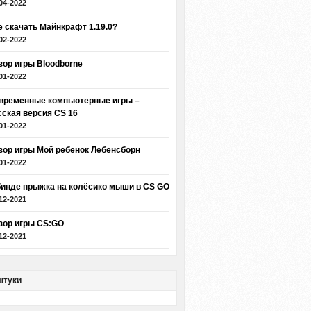
04-2022
е скачать Майнкрафт 1.19.0?
02-2022
зор игры Bloodborne
01-2022
временные компьютерные игры –
сская версия CS 16
01-2022
зор игры Мой ребенок Лебенсборн
01-2022
бинде прыжка на колёсико мыши в CS GO
12-2021
зор игры CS:GO
12-2021
штуки