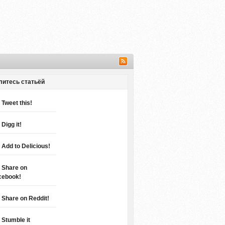
литесь статьёй
Tweet this!
Digg it!
Add to Delicious!
Share on
cebook!
Share on Reddit!
Stumble it