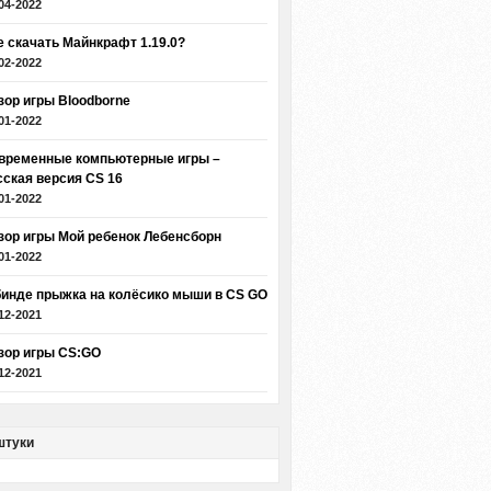
04-2022
е скачать Майнкрафт 1.19.0?
02-2022
зор игры Bloodborne
01-2022
временные компьютерные игры –
сская версия CS 16
01-2022
зор игры Мой ребенок Лебенсборн
01-2022
бинде прыжка на колёсико мыши в CS GO
12-2021
зор игры CS:GO
12-2021
штуки