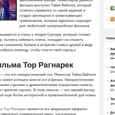
выполненный фильм. Режиссером данного
фильма выступил Тайка Вайтити, который
отлично справился со своей задачей и
создал зрелищное и захватывающее
приключение, которое идеально подходит
для любителей супергеройских фильмов.
азывается в плену у злодея Суртура, который готовит
Ново
р, пытаясь избежать плена, попадает на планету
им союзником Халком и встречает новых друзей в виде
Как
 собрать команду, чтобы спасти свой народ и
др
26-
льма Тор Рагнарек
те
17-
— это его юмористический тон. Режиссер Тайка Вайтити
он сумел успешно внести его в фильм. Юмористические
Av
евыми сценами и драматическими поворотами сюжета,
ме
ет зрителю скучать. В этом смысле — это свежий взгляд
17-
ее еще более интересной и привлекательной для новых
Те
14-
а Тор Рагнарек
являются его визуальные эффекты.
Дл
твительно удивительные миры, населенные