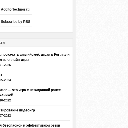
Add to Technorati
Subscribe by RSS
сти
 прокачать английский, играя в Fortnite и
угие онлайн-игры
01-2026
ст
05-2024
iator — это игра с невиданной ранее
ханикой
10-2022
стирование видеоигр
07-2022
я безопасной и эффективной резки