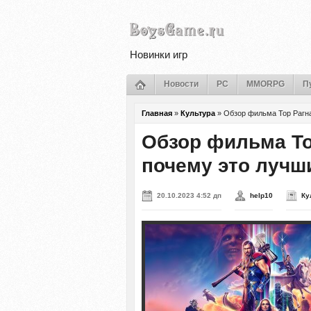
Новинки игр
Новости
PC
MMORPG
П
Главная
»
Культура
»
Обзор фильма Тор Рагна
Обзор фильма То
почему это лучш
20.10.2023 4:52 дп
help10
Ку