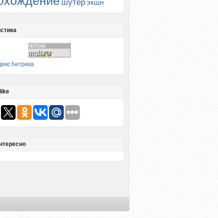
охождение
шутер
экшн
стика
like
нтересно