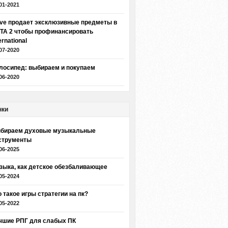
01-2021
lve продает эксклюзивные предметы в
TA 2 чтобы профинансировать
ernational
07-2020
лосипед: выбираем и покупаем
06-2020
нки
бираем духовые музыкальные
струменты
06-2025
зыка, как детское обезбаливающее
05-2024
о такое игры стратегии на пк?
05-2022
чшие РПГ для слабых ПК