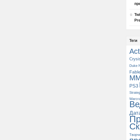
пр
Tw
Pre
Теги
Act
Crysi
Duke 
Fabl
M
PS3
Strate
Warcra
Ве
Дат
П
Ск
Творч