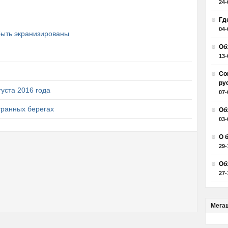
24-
Гд
04-
быть экранизированы
Об
13-
Со
ру
уста 2016 года
07-
транных берегах
Об
03-
О 
29-
Об
27-
Мега