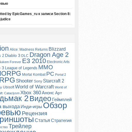
евью
itted by EpicGames_ru
к записи
Section 8:
judice
ion
Blizzard
Alice: Madness Returns
Dragon Age 2
s 2
Diablo 3
DLC
E3 2010
Electronic Arts
Nukem Forever
MMO
e 3
League of Legends
MORPG
PC
Mortal Kombat
Portal 2
RPG
Shooter
Starcraft 2
Sony
World of Warcraft
Ubisoft
gy
World of
Xbox 360
Анонс
Арт
ft: Cataclysm
дьмак 2
Видео
Геймплей
Обзор
а выхода
Инди-игры
ревью
Рецензия
риншоты
Статья
Стратегия
Трейлер
ество