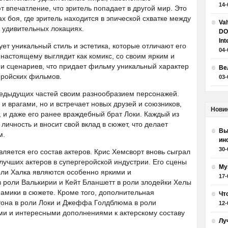
14-
 впечатление, что зритель попадает в другой мир. Это
 боя, где зритель находится в эпической схватке между
Va
 удивительных локациях.
DO
Int
ет уникальный стиль и эстетика, которые отличают его
04-
настоящему выглядит как комикс, со своим ярким и
 сценариев, что придает фильму уникальный характер
Ве
еройских фильмов.
03-
редыдущих частей своим разнообразием персонажей.
 и врагами, но и встречает новых друзей и союзников,
Нови
т, и даже его ранее враждебный брат Локи. Каждый из
ичность и вносит свой вклад в сюжет, что делает
Вы
м.
ин
30-
ляется его состав актеров. Крис Хемсворт вновь сыграл
 лучших актеров в супергеройской индустрии. Его сцены
Му
ли Халка являются особенно яркими и
17-
 роли Валькирии и Кейт Бланшетт в роли злодейки Хелы
амики в сюжете. Кроме того, дополнительная
Чт
тона в роли Локи и Джеффа Голдблюма в роли
12-
ми и интересными дополнениями к актерскому составу
Лу