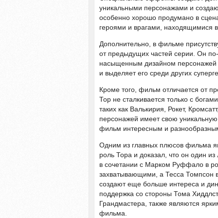
уникальными персонажами и создают
особенно хорошо продумано в сценах
героями и врагами, находящимися в
Дополнительно, в фильме присутству
от предыдущих частей серии. Он по-
насыщенным дизайном персонажей и
и выделяет его среди других суперг
Кроме того, фильм отличается от п
Тор не сталкивается только с богами
таких как Валькирия, Рокет, Кромсат
персонажей имеет свою уникальную л
фильм интересным и разнообразны
Одним из главных плюсов фильма яв
роль Тора и доказал, что он один из
в сочетании с Марком Руффало в ро
захватывающими, а Тесса Томпсон в
создают еще больше интереса и дин
поддержка со стороны Тома Хиддлс
Грандмастера, также являются ярки
фильма.