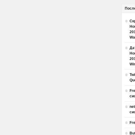
Посл
Ск
Но
20
Wa
Дат
Но
20
Win
Tw
Qu
Fr
си
ne
си
Fr
Bu