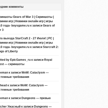
едние комменты
риншоты Gears of War 3 | Скриншоты |
винки игр | Новинки онлайн игр | игры
10 года- boysgame.ru
к записи
Gears of
r 3
а выхода StarCraft 2 - 27 Июля! | PC |
винки игр | Новинки онлайн игр | игры
10 года- boysgame.ru
к записи
Starcraft 2:
gs of Liberty
itted by EpicGames_ru
к записи
Royal
est — скриншоты
eeman к записи
WoW: Cataclysm —
стемные требования
thead к записи
WoW: Cataclysm —
стемные требования
eeman к записи
Dungeons — превью
tcher Ужасный
к записи
Dungeons —