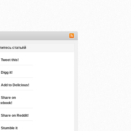
литесь статьёй
Tweet this!
Digg it!
Add to Delicious!
Share on
cebook!
Share on Reddit!
Stumble it