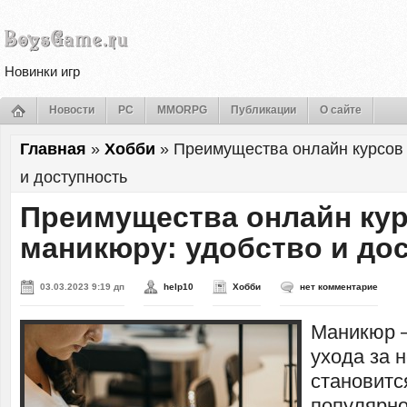
Новинки игр
Новости
PC
MMORPG
Публикации
О сайте
Главная
»
Хобби
»
Преимущества онлайн курсов 
и доступность
Преимущества онлайн кур
маникюру: удобство и до
03.03.2023 9:19 дп
help10
Хобби
нет комментарие
Маникюр –
ухода за 
становитс
популярно