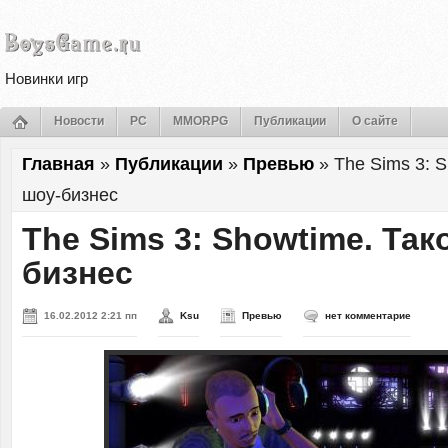
Новинки игр
Новости
PC
MMORPG
Публикации
О сайте
Главная
»
Публикации
»
Превью
»
The Sims 3: S
шоу-бизнес
The Sims 3: Showtime. Так
бизнес
16.02.2012 2:21 пп
Ksu
Превью
нет комментарие