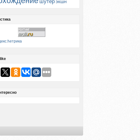
охождение
шутер
экшн
стика
like
нтересно