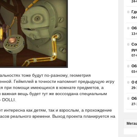
24-
Гд
04-
Об
13-
Со
ру
07-
Об
03-
альностях тоже будут по-разному, геометрия
менной. Геймплей в точности напомнит предыдущую игру
О 
тся при помощи имеющихся в комнате предметов, а
29-
ы важная вещь будет тут же воссоздана специальным
Об
– DOLLI.
27-
т интересна как детям, так и взрослым, а прохождение
часов реального времени. Выход проекта планируется на
Мега