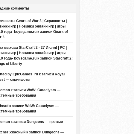
едние комменты
риншоты Gears of War 3 | Скриншоты |
винки игр | Новинки онлайн игр | игры
10 года- boysgame.ru
к записи
Gears of
r 3
а выхода StarCraft 2 - 27 Июля! | PC |
винки игр | Новинки онлайн игр | игры
10 года- boysgame.ru
к записи
Starcraft 2:
gs of Liberty
itted by EpicGames_ru
к записи
Royal
est — скриншоты
eeman к записи
WoW: Cataclysm —
стемные требования
thead к записи
WoW: Cataclysm —
стемные требования
eeman к записи
Dungeons — превью
tcher Ужасный
к записи
Dungeons —