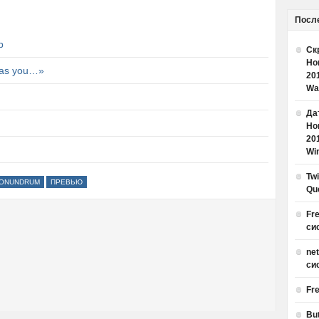
Посл
р
Ск
Но
has you…»
20
Wa
Дат
Но
20
Win
Tw
CONUNDRUM
ПРЕВЬЮ
Qu
Fr
си
ne
си
Fr
Bu