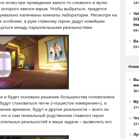
но исчез при проведении какого-то сложного и жутко
14-
 которого явился взрыв. Чтобы выбраться, придется
Va
буквально напичканы комнаты лаборатории. Несмотря на
DO
м особняке, в руки главному герою дадут новейшее
Int
щаться между параллельными реальностями.
04-
Ве
03-
Нови
Вы
ин
30-
 и будет основано решение большинства головоломок
Му
будут становиться легче («пушистое измерение»), в
17-
чение времени, будут и другие реальности – всего их
 что и сам гениальный родственник главного героя
Чт
аллельных реальностей и ваша задача – вызволить его
12-
Лу