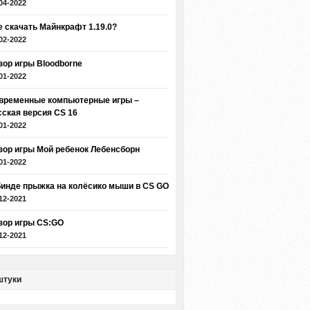
04-2022
е скачать Майнкрафт 1.19.0?
02-2022
зор игры Bloodborne
01-2022
временные компьютерные игры –
сская версия CS 16
01-2022
зор игры Мой ребенок Лебенсборн
01-2022
бинде прыжка на колёсико мыши в CS GO
12-2021
зор игры CS:GO
12-2021
штуки