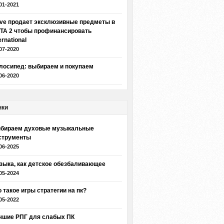
01-2021
lve продает эксклюзивные предметы в
TA 2 чтобы профинансировать
ernational
07-2020
лосипед: выбираем и покупаем
06-2020
нки
бираем духовые музыкальные
струменты
06-2025
зыка, как детское обезбаливающее
05-2024
о такое игры стратегии на пк?
05-2022
чшие РПГ для слабых ПК