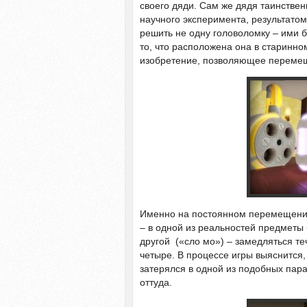
своего дяди. Сам же дядя таинствен
научного эксперимента, результатом
решить не одну головоломку – ими 
то, что расположена она в старинно
изобретение, позволяющее переме
Именно на постоянном перемещении
– в одной из реальностей предметы 
другой («сло мо») – замедляться те
четыре. В процессе игры выяснится,
затерялся в одной из подобных пар
оттуда.