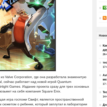
Ново
Как
др
26-
те
17-
Av
из Valve Corporation, где она разработала знаменитую
ме
l, сейчас работает над новой игрой Quantum
17-
rtight Games. Издание проекта сразу для трех основных
озьмет на себя компания Square Enix.
Те
14-
ая игра госпожи Свифт, является пространственной
м сюжетом о ребенке, который заплутал в лаборатории
Дл