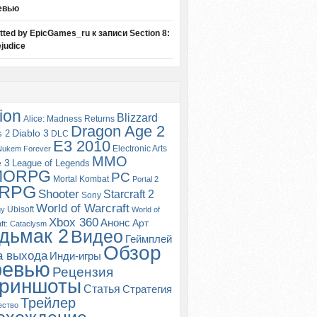
евью
itted by EpicGames_ru
к записи
Section 8:
judice
ion
Blizzard
Alice: Madness Returns
Dragon Age 2
s 2
Diablo 3
DLC
E3 2010
Electronic Arts
Nukem Forever
MMO
e 3
League of Legends
MORPG
PC
Mortal Kombat
Portal 2
RPG
Shooter
Starcraft 2
Sony
World of Warcraft
Ubisoft
gy
World of
Xbox 360
Анонс
Арт
ft: Cataclysm
дьмак 2
Видео
Геймплей
Обзор
а выхода
Инди-игры
ревью
Рецензия
риншоты
Статья
Стратегия
Трейлер
ество