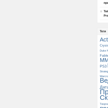
пр
Tw
Pre
Теги
Act
Crysi
Duke 
Fabl
M
PS3
Strate
Warcra
Ве
Дат
П
Ск
Творч