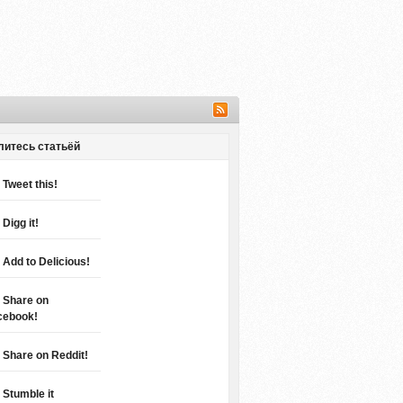
литесь статьёй
Tweet this!
Digg it!
Add to Delicious!
Share on
cebook!
Share on Reddit!
Stumble it