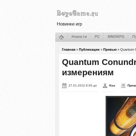
Новинки игр
Новости
PC
MMORPG
П
Главная
»
Публикации
»
Превью
»
Quantum 
Quantum Conundr
измерениям
27.01.2012 8:09 дп
Ksu
Прев