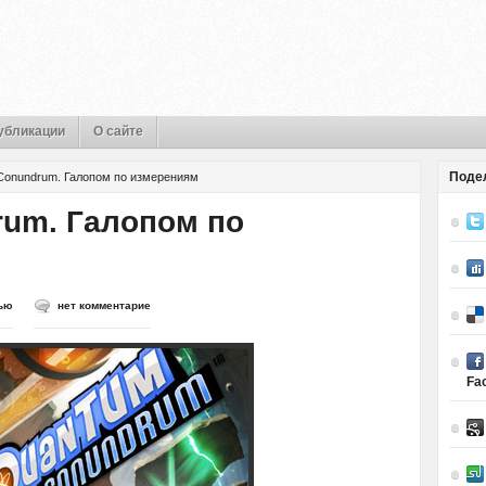
убликации
О сайте
Поде
Conundrum. Галопом по измерениям
um. Галопом по
ью
нет комментарие
Fa