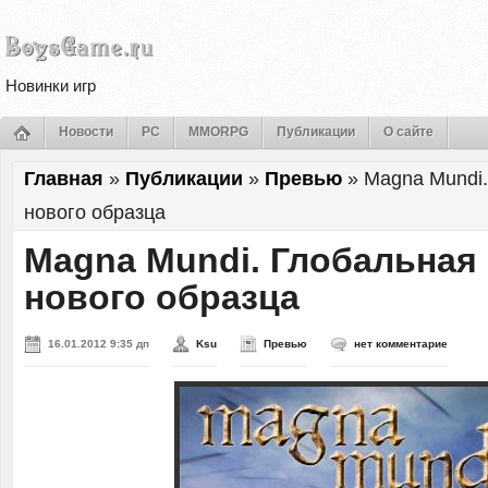
Новинки игр
Новости
PC
MMORPG
Публикации
О сайте
Главная
»
Публикации
»
Превью
»
Magna Mundi.
нового образца
Magna Mundi. Глобальная 
нового образца
16.01.2012 9:35 дп
Ksu
Превью
нет комментарие