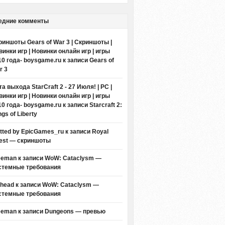
едние комменты
риншоты Gears of War 3 | Скриншоты |
винки игр | Новинки онлайн игр | игры
10 года- boysgame.ru
к записи
Gears of
r 3
а выхода StarCraft 2 - 27 Июля! | PC |
винки игр | Новинки онлайн игр | игры
10 года- boysgame.ru
к записи
Starcraft 2:
gs of Liberty
itted by EpicGames_ru
к записи
Royal
est — скриншоты
eeman к записи
WoW: Cataclysm —
стемные требования
thead к записи
WoW: Cataclysm —
стемные требования
eeman к записи
Dungeons — превью