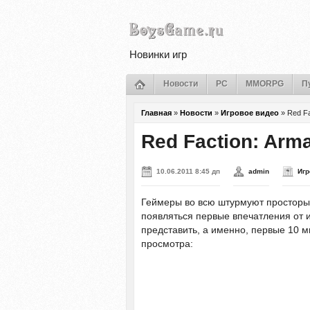
Новинки игр
Новости
PC
MMORPG
П
Главная
»
Новости
»
Игровое видео
»
Red F
Red Faction: Ar
10.06.2011 8:45 дп
admin
Игр
Геймеры во всю штурмуют просторы
появляться первые впечатления от и
представить, а именно, первые 10 м
просмотра: