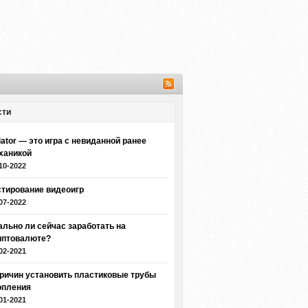
сти
iator — это игра с невиданной ранее
ханикой
10-2022
стирование видеоигр
07-2022
ально ли сейчас заработать на
иптовалюте?
02-2021
причин установить пластиковые трубы
опления
01-2021