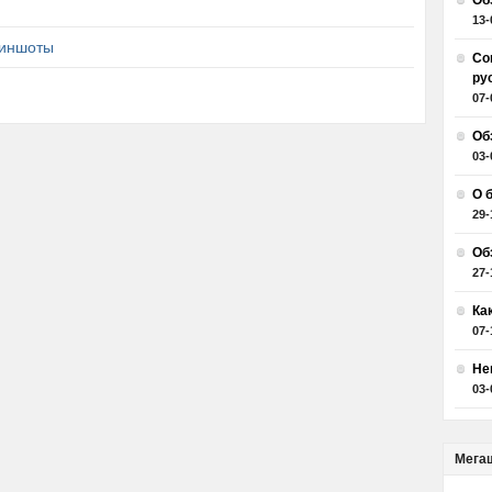
Об
13-
риншоты
Со
ру
07-
Об
03-
О 
29-
Об
27-
Ка
07-
Не
03-
Мега