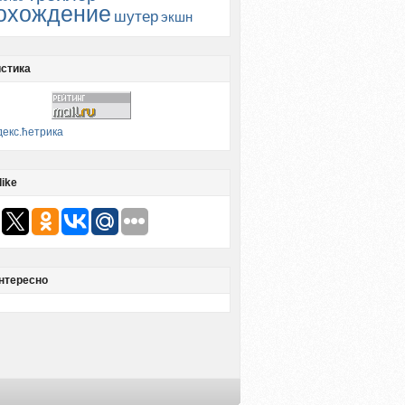
охождение
шутер
экшн
стика
like
нтересно