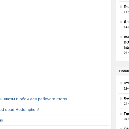
Пч
17-
Дл
14-
Va
DO
Int
04-
Нови
Чт
12-
риншоты и обои для рабочего стола
Лу
24-
ed dead Redemption!
Гд
04-
ью