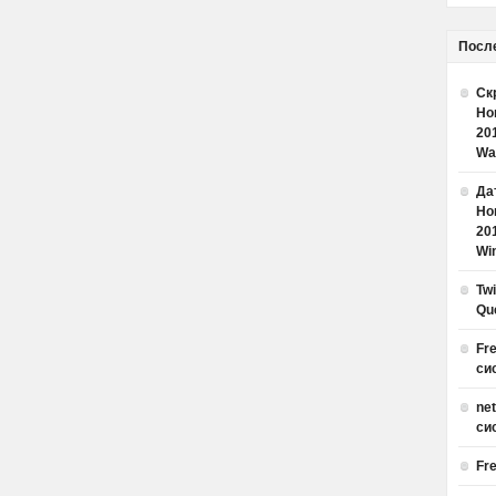
Посл
Ск
Но
20
Wa
Дат
Но
20
Win
Tw
Qu
Fr
си
ne
си
Fr