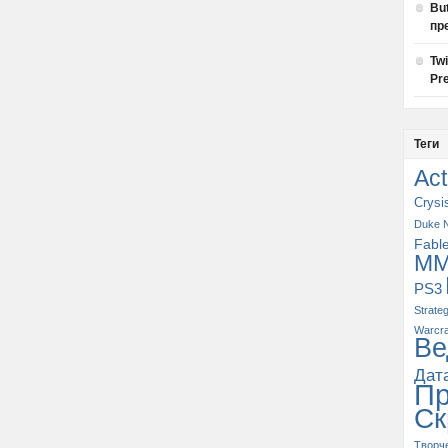
Bu
пр
Tw
Pre
Теги
Act
Crysi
Duke 
Fabl
M
PS3
Strate
Warcra
Ве
Дат
П
Ск
Творч