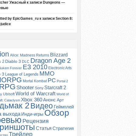
tcher Ужасный
к записи
Dungeons —
евью
itted by EpicGames_ru
к записи
Section 8:
judice
ion
Blizzard
Alice: Madness Returns
Dragon Age 2
s 2
Diablo 3
DLC
E3 2010
Electronic Arts
Nukem Forever
MMO
e 3
League of Legends
MORPG
PC
Mortal Kombat
Portal 2
RPG
Shooter
Starcraft 2
Sony
World of Warcraft
Ubisoft
gy
World of
Xbox 360
Анонс
Арт
ft: Cataclysm
дьмак 2
Видео
Геймплей
Обзор
а выхода
Инди-игры
ревью
Рецензия
риншоты
Статья
Стратегия
Трейлер
ество