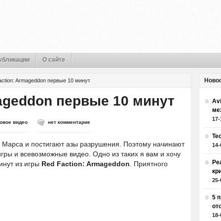
убликации
О сайте
Ново
action: Armageddon первые 10 минут
mageddon первые 10 минут
Av
ме
17-
овое видео
нет комментарие
Те
 Марса и постигают азы разрушения. Поэтому начинают
14-
гры и всевозможные видео. Одно из таких я вам и хочу
Ре
инут из игры
Red Faction: Armageddon
. Приятного
кр
25-
5 
от
18-