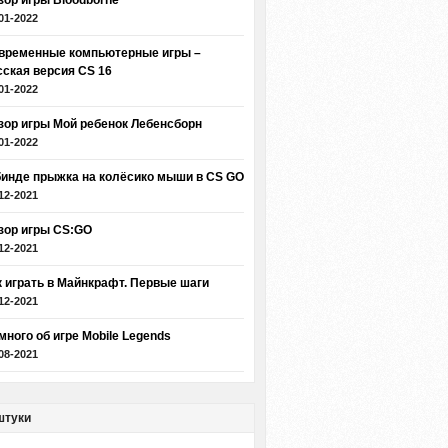
зор игры Bloodborne
01-2022
временные компьютерные игры –
сская версия CS 16
01-2022
зор игры Мой ребенок Лебенсборн
01-2022
бинде прыжка на колёсико мыши в CS GO
12-2021
зор игры CS:GO
12-2021
к играть в Майнкрафт. Первые шаги
12-2021
много об игре Mobile Legends
08-2021
штуки