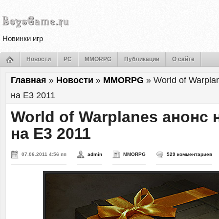
Новинки игр
Новости
PC
MMORPG
Публикации
О сайте
Главная
»
Новости
»
MMORPG
»
World of Warpl
на E3 2011
World of Warplanes анонс
на E3 2011
07.06.2011 4:56 пп
admin
MMORPG
529 комментариев