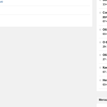
Об
ью
13-
Со
ру
07-
Об
03-
О 
29-
Об
27-
Ка
07-
Не
03-
Мега