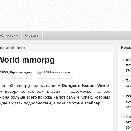
убликации
О сайте
Ново
per World mmorpg
World mmorpg
Av
ме
17-
ORPG
,
Игровое видео
1 208 комментариев
Те
й новой mmorpg под названием
Dungeon Keeper World
.
14-
м поверхностные бои, вторая — подземелье. Так вот,
Ре
ак она больше всего похожа на тот самый Кипер, который
кр
будем ждать подробностей, а пока смотрим трейлер:
25-
5 
от
18-