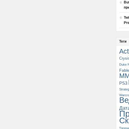
Bu
пр
Tw
Pre
Теги
Act
Crysi
Duke 
Fabl
M
PS3
Strate
Warcra
Ве
Дат
П
Ск
Творч