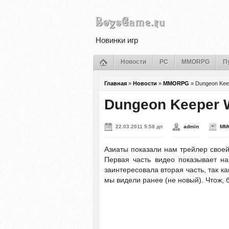
Новинки игр
Новости
PC
MMORPG
П
Главная
»
Новости
»
MMORPG
»
Dungeon Kee
Dungeon Keeper 
22.03.2011 5:58 дп
admin
MM
Азиаты показали нам трейлер свое
Первая часть видео показывает на
заинтересовала вторая часть, так к
мы видели ранее (не новый). Чтож, 