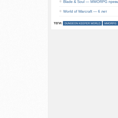
Blade & Soul — MMORPG прев
World of Warcraft — 6 лет
ТЕГИ:
DUNGEON KEEPER WORLD
MMORPG