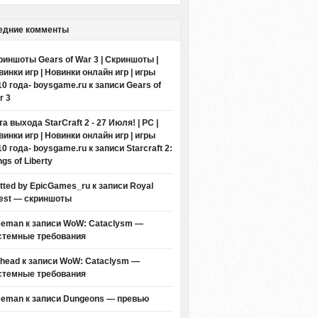
едние комменты
риншоты Gears of War 3 | Скриншоты |
винки игр | Новинки онлайн игр | игры
10 года- boysgame.ru
к записи
Gears of
r 3
а выхода StarCraft 2 - 27 Июля! | PC |
винки игр | Новинки онлайн игр | игры
10 года- boysgame.ru
к записи
Starcraft 2:
gs of Liberty
itted by EpicGames_ru
к записи
Royal
est — скриншоты
eeman к записи
WoW: Cataclysm —
стемные требования
thead к записи
WoW: Cataclysm —
стемные требования
eeman к записи
Dungeons — превью