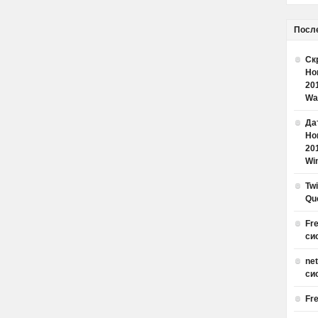
Посл
Ск
Но
20
Wa
Дат
Но
20
Win
Tw
Qu
Fr
си
ne
си
Fr