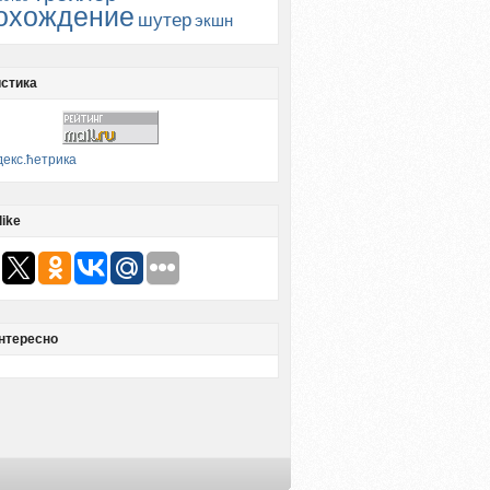
охождение
шутер
экшн
стика
like
нтересно