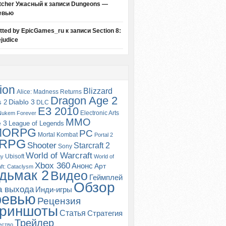
tcher Ужасный
к записи
Dungeons —
евью
itted by EpicGames_ru
к записи
Section 8:
judice
ion
Blizzard
Alice: Madness Returns
Dragon Age 2
s 2
Diablo 3
DLC
E3 2010
Electronic Arts
Nukem Forever
MMO
e 3
League of Legends
MORPG
PC
Mortal Kombat
Portal 2
RPG
Shooter
Starcraft 2
Sony
World of Warcraft
Ubisoft
gy
World of
Xbox 360
Анонс
Арт
ft: Cataclysm
дьмак 2
Видео
Геймплей
Обзор
а выхода
Инди-игры
ревью
Рецензия
риншоты
Статья
Стратегия
Трейлер
ество