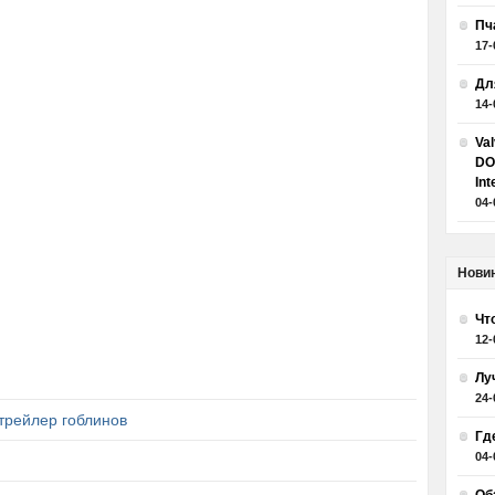
Пч
17-
Дл
14-
Va
DO
Int
04-
Нови
Чт
12-
Лу
24-
 трейлер гоблинов
Гд
04-