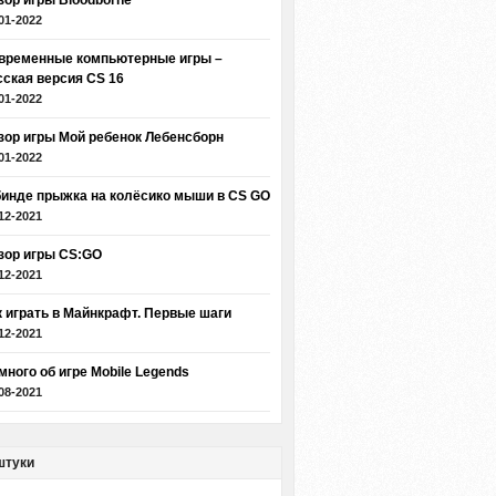
зор игры Bloodborne
01-2022
временные компьютерные игры –
сская версия CS 16
01-2022
зор игры Мой ребенок Лебенсборн
01-2022
бинде прыжка на колёсико мыши в CS GO
12-2021
зор игры CS:GO
12-2021
к играть в Майнкрафт. Первые шаги
12-2021
много об игре Mobile Legends
08-2021
штуки