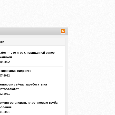
сти
iator — это игра с невиданной ранее
ханикой
10-2022
стирование видеоигр
07-2022
ально ли сейчас заработать на
иптовалюте?
02-2021
причин установить пластиковые трубы
опления
01-2021