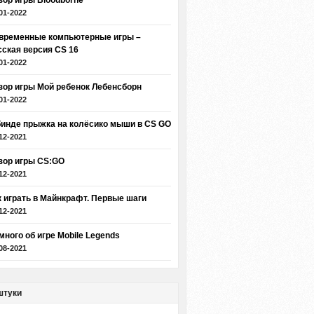
зор игры Bloodborne
01-2022
временные компьютерные игры –
сская версия CS 16
01-2022
зор игры Мой ребенок Лебенсборн
01-2022
бинде прыжка на колёсико мыши в CS GO
12-2021
зор игры CS:GO
12-2021
к играть в Майнкрафт. Первые шаги
12-2021
много об игре Mobile Legends
08-2021
штуки