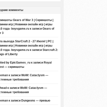
едние комменты
риншоты Gears of War 3 | Скриншоты |
винки игр | Новинки онлайн игр | игры
10 года- boysgame.ru
к записи
Gears of
r 3
а выхода StarCraft 2 - 27 Июля! | PC |
винки игр | Новинки онлайн игр | игры
10 года- boysgame.ru
к записи
Starcraft 2:
gs of Liberty
itted by EpicGames_ru
к записи
Royal
est — скриншоты
eeman к записи
WoW: Cataclysm —
стемные требования
thead к записи
WoW: Cataclysm —
стемные требования
eeman к записи
Dungeons — превью