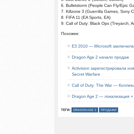
6. Bulletstorm (People Can Fly/Epic 
7. Killzone 3 (Guerrilla Games, Sony 
8. FIFA 11 (EA Sports, EA)
9. Call of Duty: Black Ops (Treyarch, Ac
Похожее:
E3 2010 — Microsoft заключила 
Dragon Age 2 начало продаж
Activision зарегистрировала нов
Secret Warfare
Call of Duty: The War — Колле
Dragon Age 2 — локализация + 
ТЕГИ:
DRAGON AGE 2
ПРОДАЖИ