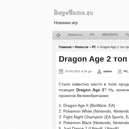
Новинки игр
Новости
PC
MMORPG
П
Главная
»
Новости
»
PC
»
Dragon Age 2 топ п
Dragon Age 2 то
15.03.2011 6:34 дп
admin
PC
Стало известно место в топе прод
позиция
Dragon Age 2
? Ну, конеч
проектов Великобритании:
1. Dragon Age II (BioWare, EA)
2. Pokemon White (Nintendo, Nintend
3. Fight Night Champion (EA Sports, E
4. Pokemon Black (Nintendo, Nintendo
5. Just Dance 2 (Ubisoft, Ubisoft)