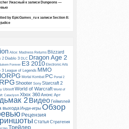
tcher Ужасный
к записи
Dungeons —
евью
itted by EpicGames_ru
к записи
Section 8:
judice
ion
Blizzard
Alice: Madness Returns
Dragon Age 2
s 2
Diablo 3
DLC
E3 2010
Electronic Arts
Nukem Forever
MMO
e 3
League of Legends
MORPG
PC
Mortal Kombat
Portal 2
RPG
Shooter
Starcraft 2
Sony
World of Warcraft
Ubisoft
gy
World of
Xbox 360
Анонс
Арт
ft: Cataclysm
дьмак 2
Видео
Геймплей
Обзор
а выхода
Инди-игры
ревью
Рецензия
риншоты
Статья
Стратегия
Трейлер
ество