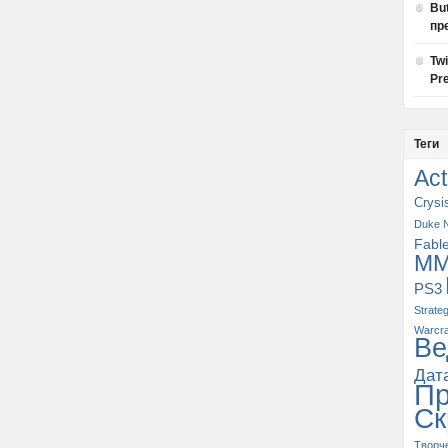
Bu
пр
Tw
Pre
Теги
Act
Crysi
Duke 
Fabl
M
PS3
Strate
Warcra
Ве
Дат
П
Ск
Творч