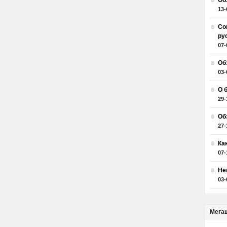
Об
13-
Со
ру
07-
Об
03-
О 
29-
Об
27-
Ка
07-
Не
03-
Мега