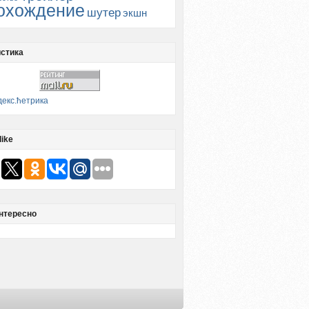
охождение
шутер
экшн
стика
like
нтересно