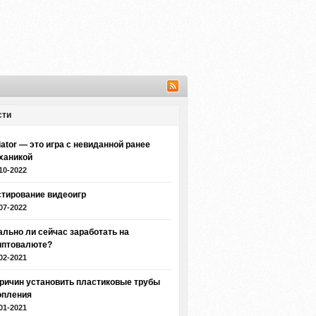
сти
iator — это игра с невиданной ранее
ханикой
10-2022
стирование видеоигр
07-2022
ально ли сейчас заработать на
иптовалюте?
02-2021
причин установить пластиковые трубы
опления
01-2021