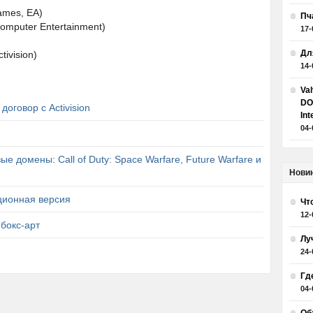
Games, EA)
Пч
Computer Entertainment)
17-
Дл
tivision)
14-
Va
DO
договор с Activision
Int
04-
ые домены: Call of Duty: Space Warfare, Future Warfare и
Нови
кционная версия
Чт
12-
бокс-арт
Лу
24-
Гд
04-