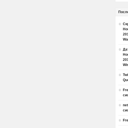
Посл
Ск
Но
20
Wa
Дат
Но
20
Win
Tw
Qu
Fr
си
ne
си
Fr