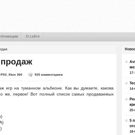
убликации
О сайте
Ново
родаж
п продаж
Av
ме
17-
,
PS3
,
Xbox 360
925 комментариев
Те
аж игр на туманном альбионе. Как вы думаете, какова
14-
но же, первое! Вот полный список самых продаваемых
Ре
кр
25-
o)
5 
A)
от
)
18-