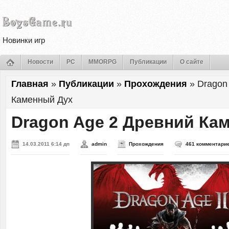
Новинки игр
Новости
PC
MMORPG
Публикации
О сайте
Главная
»
Публикации
»
Прохождения
»
Dragon
Каменный Дух
Dragon Age 2 Древний Ка
14.03.2011 6:14 дп
admin
Прохождения
461 комментари