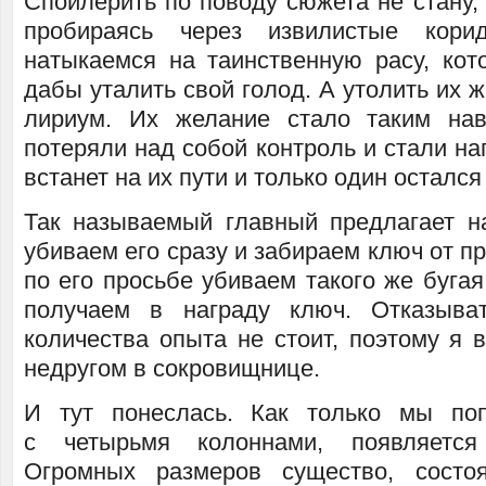
Спойлерить по поводу сюжета не стану, 
пробираясь через извилистые кор
натыкаемся на таинственную расу, ко
дабы уталить свой голод. А утолить их 
лириум. Их желание стало таким нав
потеряли над собой контроль и стали нап
встанет на их пути и только один остался
Так называемый главный предлагает 
убиваем его сразу и забираем ключ от п
по его просьбе убиваем такого же буга
получаем в награду ключ. Отказыва
количества опыта не стоит, поэтому я 
недругом в сокровищнице.
И тут понеслась. Как только мы по
с четырьмя колоннами, появляется
Огромных размеров существо, сост