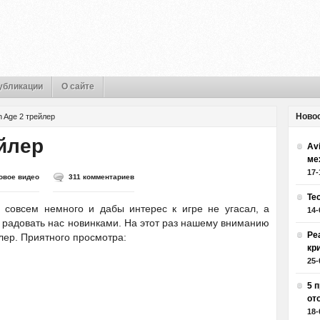
убликации
О сайте
Ново
 Age 2 трейлер
йлер
Av
ме
17-
овое видео
311 комментариев
Те
 совсем немного и дабы интерес к игре не угасал, а
14-
 радовать нас новинками. На этот раз нашему вниманию
Ре
лер. Приятного просмотра:
кр
25-
5 
от
18-