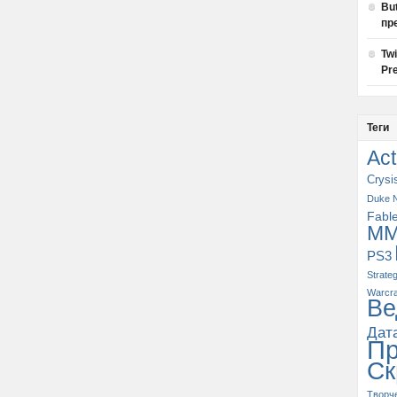
Bu
пр
Tw
Pre
Теги
Act
Crysi
Duke 
Fabl
M
PS3
Strate
Warcra
Ве
Дат
П
Ск
Творч