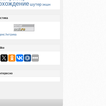
охождение
шутер
экшн
стика
like
нтересно