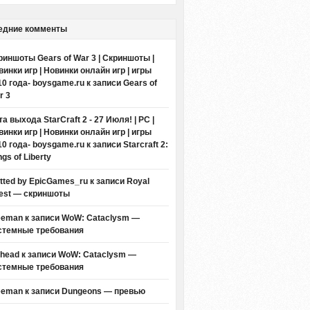
едние комменты
риншоты Gears of War 3 | Скриншоты |
винки игр | Новинки онлайн игр | игры
10 года- boysgame.ru
к записи
Gears of
r 3
а выхода StarCraft 2 - 27 Июля! | PC |
винки игр | Новинки онлайн игр | игры
10 года- boysgame.ru
к записи
Starcraft 2:
gs of Liberty
itted by EpicGames_ru
к записи
Royal
est — скриншоты
eeman к записи
WoW: Cataclysm —
стемные требования
thead к записи
WoW: Cataclysm —
стемные требования
eeman к записи
Dungeons — превью