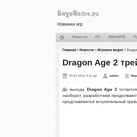
Новинки игр
Новости
PC
MMORPG
П
Главная
»
Новости
»
Игровое видео
»
Dragon
Dragon Age 2 тре
05.03.2011 9:11 дп
admin
Игр
До выхода
Dragon Age 2
остается
наоборот, разработчики продолжают
представляется вступительный трей