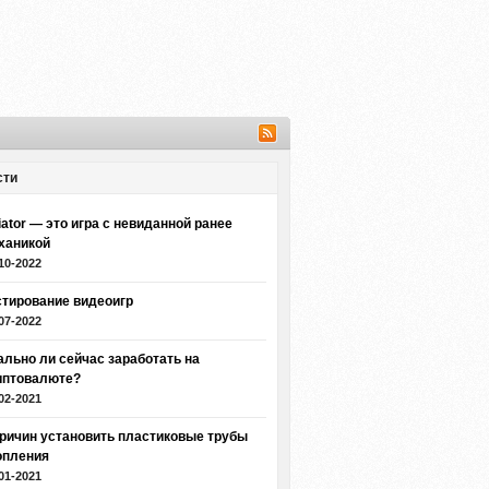
сти
iator — это игра с невиданной ранее
ханикой
10-2022
стирование видеоигр
07-2022
ально ли сейчас заработать на
иптовалюте?
02-2021
причин установить пластиковые трубы
опления
01-2021