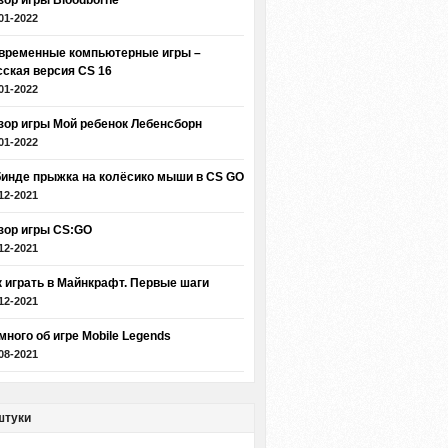
зор игры Bloodborne
01-2022
временные компьютерные игры –
сская версия CS 16
01-2022
зор игры Мой ребенок Лебенсборн
01-2022
бинде прыжка на колёсико мыши в CS GO
12-2021
зор игры CS:GO
12-2021
к играть в Майнкрафт. Первые шаги
12-2021
много об игре Mobile Legends
08-2021
штуки