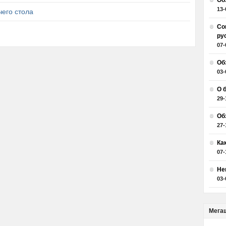
Об
13-
чего стола
Со
ру
07-
Об
03-
О 
29-
Об
27-
Ка
07-
Не
03-
Мега