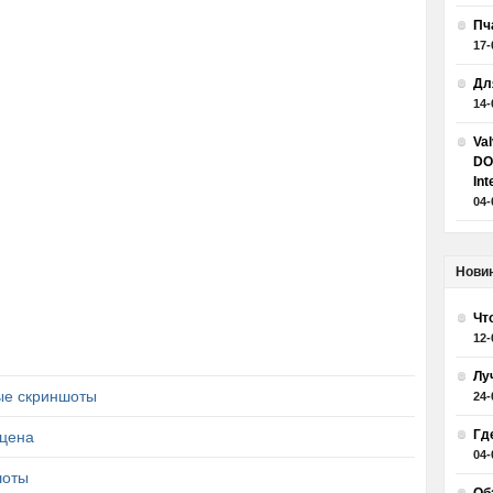
Пч
17-
Дл
14-
Va
DO
Int
04-
Нови
Чт
12-
Лу
ые скриншоты
24-
Гд
 цена
04-
шоты