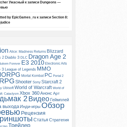
tcher Ужасный
к записи
Dungeons —
евью
itted by EpicGames_ru
к записи
Section 8:
judice
ion
Blizzard
Alice: Madness Returns
Dragon Age 2
s 2
Diablo 3
DLC
E3 2010
Electronic Arts
Nukem Forever
MMO
e 3
League of Legends
MORPG
PC
Mortal Kombat
Portal 2
RPG
Shooter
Starcraft 2
Sony
World of Warcraft
Ubisoft
gy
World of
Xbox 360
Анонс
Арт
ft: Cataclysm
дьмак 2
Видео
Геймплей
Обзор
а выхода
Инди-игры
ревью
Рецензия
риншоты
Статья
Стратегия
Трейлер
ество