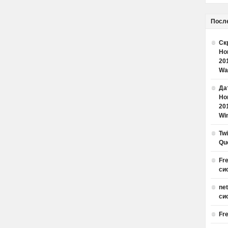
Посл
Ск
Но
20
Wa
Дат
Но
20
Win
Tw
Qu
Fr
си
ne
си
Fr