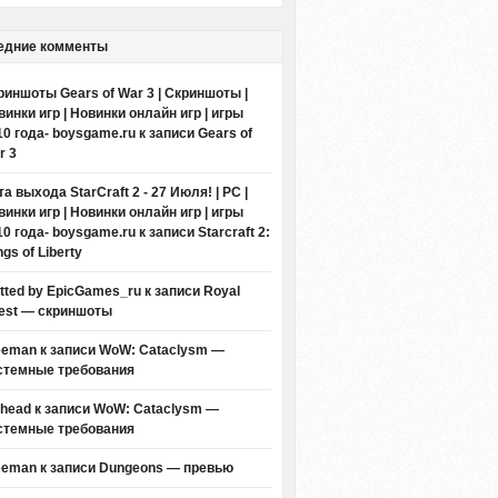
едние комменты
риншоты Gears of War 3 | Скриншоты |
винки игр | Новинки онлайн игр | игры
10 года- boysgame.ru
к записи
Gears of
r 3
а выхода StarCraft 2 - 27 Июля! | PC |
винки игр | Новинки онлайн игр | игры
10 года- boysgame.ru
к записи
Starcraft 2:
gs of Liberty
itted by EpicGames_ru
к записи
Royal
est — скриншоты
eeman к записи
WoW: Cataclysm —
стемные требования
thead к записи
WoW: Cataclysm —
стемные требования
eeman к записи
Dungeons — превью