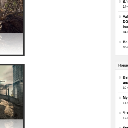
Дл
14-
Va
DO
Int
04-
Ве
03-
Нови
Вы
ин
30-
Му
17-
Чт
12-