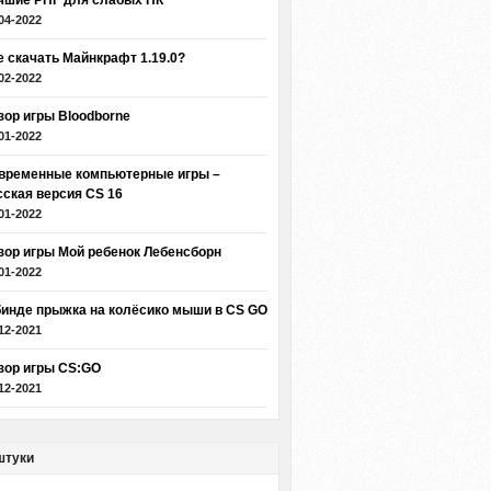
чшие РПГ для слабых ПК
04-2022
е скачать Майнкрафт 1.19.0?
02-2022
зор игры Bloodborne
01-2022
временные компьютерные игры –
сская версия CS 16
01-2022
зор игры Мой ребенок Лебенсборн
01-2022
бинде прыжка на колёсико мыши в CS GO
12-2021
зор игры CS:GO
12-2021
штуки