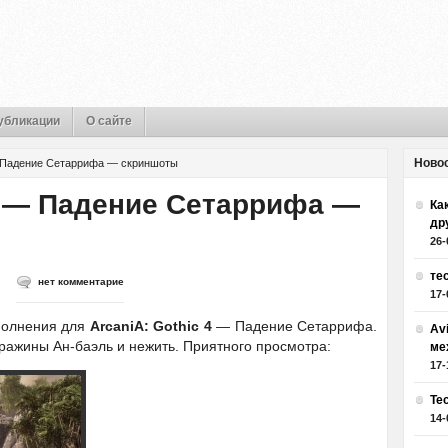
убликации
О сайте
Ново
 — Падение Сетаррифа — скриншоты
 4 — Падение Сетаррифа —
Как
др
26-
те
нет комментарие
17-
полнения для
ArcaniA: Gothic 4
— Падение Сетаррифа.
Av
ажины Ан-баэль и нежить. Приятного просмотра:
ме
17-
Те
14-