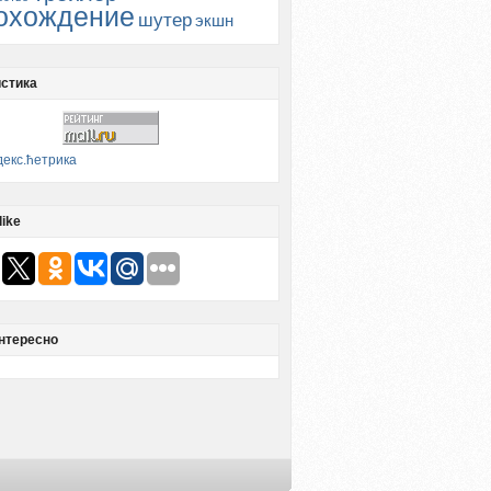
охождение
шутер
экшн
стика
like
нтересно