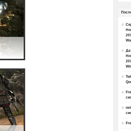
Посл
Ск
Но
20
Wa
Дат
Но
20
Win
Tw
Qu
Fr
си
ne
си
Fr