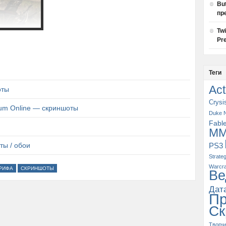
Bu
пр
Tw
Pre
Теги
Act
оты
Crysi
ium Online — скриншоты
Duke 
Fabl
M
ты / обои
PS3
Strate
Warcra
РИФА
СКРИНШОТЫ
Ве
Дат
П
Ск
Творч