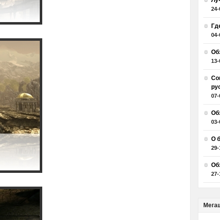
Лу
24-
Гд
04-
Об
13-
Со
ру
07-
Об
03-
О 
29-
Об
27-
Мега