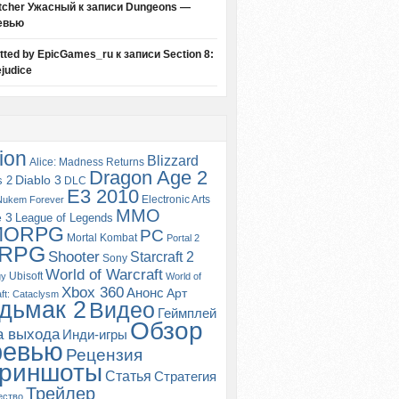
tcher Ужасный
к записи
Dungeons —
евью
itted by EpicGames_ru
к записи
Section 8:
judice
ion
Blizzard
Alice: Madness Returns
Dragon Age 2
s 2
Diablo 3
DLC
E3 2010
Electronic Arts
Nukem Forever
MMO
e 3
League of Legends
MORPG
PC
Mortal Kombat
Portal 2
RPG
Shooter
Starcraft 2
Sony
World of Warcraft
Ubisoft
gy
World of
Xbox 360
Анонс
Арт
ft: Cataclysm
дьмак 2
Видео
Геймплей
Обзор
а выхода
Инди-игры
ревью
Рецензия
риншоты
Статья
Стратегия
Трейлер
ество