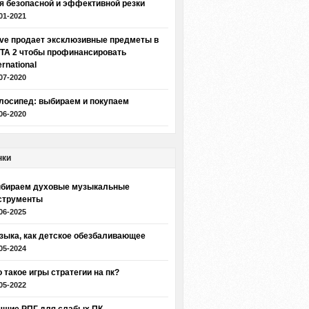
я безопасной и эффективной резки
01-2021
lve продает эксклюзивные предметы в
TA 2 чтобы профинансировать
ernational
07-2020
лосипед: выбираем и покупаем
06-2020
нки
бираем духовые музыкальные
струменты
06-2025
зыка, как детское обезбаливающее
05-2024
о такое игры стратегии на пк?
05-2022