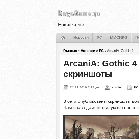
Новинки игр
Новости
PC
MMORPG
П
Главная
»
Новости
»
PC
»
ArcaniA: Gothic 4
ArcaniA: Gothic
скриншоты
21.12.2010 6:23 дп
admin
PC
В сети опубликованы скриншоты до
Нам снова демонстрируются наши вр