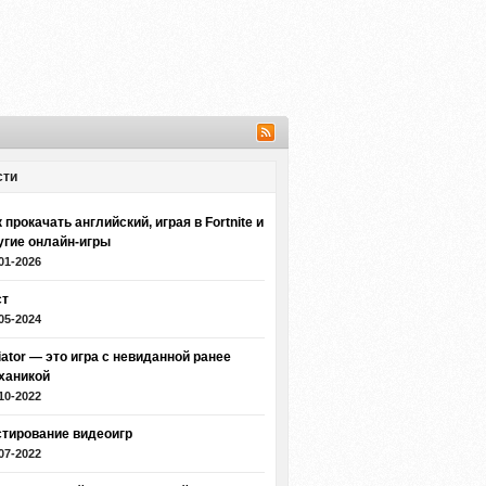
сти
 прокачать английский, играя в Fortnite и
угие онлайн-игры
01-2026
ст
05-2024
iator — это игра с невиданной ранее
ханикой
10-2022
стирование видеоигр
07-2022