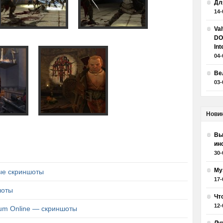
Дл
14-
Va
DO
Int
04-
Ве
03-
Нови
Вы
ин
30-
Му
ые скриншоты
17-
шоты
Чт
12-
ium Online — скриншоты