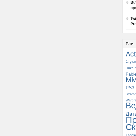
Bu
пр
Tw
Pre
Теги
Act
Crysi
Duke 
Fabl
M
PS3
Strate
Warcra
Ве
Дат
П
Ск
Творч