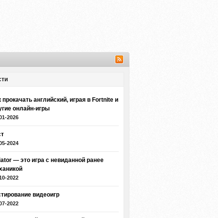
сти
 прокачать английский, играя в Fortnite и
угие онлайн-игры
01-2026
ст
05-2024
iator — это игра с невиданной ранее
ханикой
10-2022
стирование видеоигр
07-2022