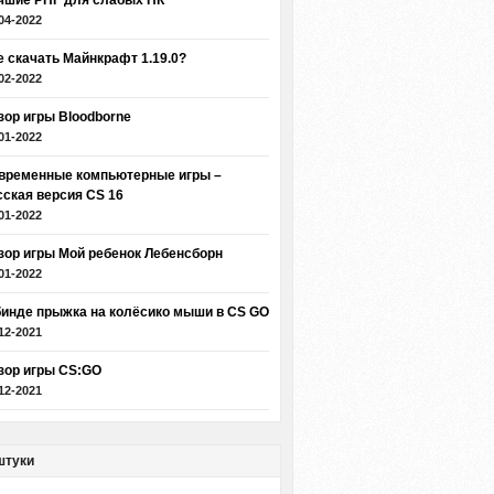
чшие РПГ для слабых ПК
04-2022
е скачать Майнкрафт 1.19.0?
02-2022
зор игры Bloodborne
01-2022
временные компьютерные игры –
сская версия CS 16
01-2022
зор игры Мой ребенок Лебенсборн
01-2022
бинде прыжка на колёсико мыши в CS GO
12-2021
зор игры CS:GO
12-2021
штуки