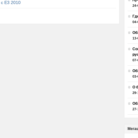
Лу
 с E3 2010
24-
Гд
04-
Об
13-
Со
ру
07-
Об
03-
О 
29-
Об
27-
Мега