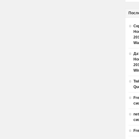
Посл
Ск
Но
20
Wa
Дат
Но
20
Win
Tw
Qu
Fr
си
ne
си
Fr