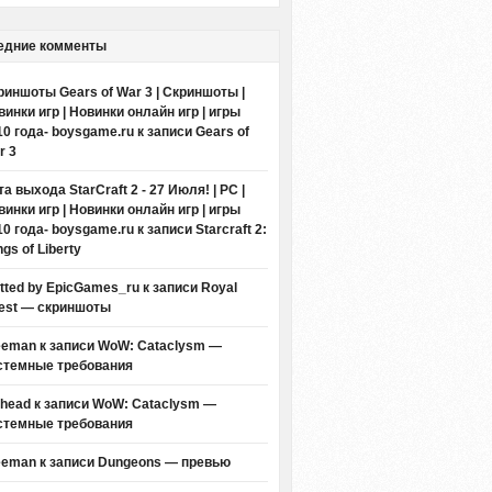
едние комменты
риншоты Gears of War 3 | Скриншоты |
винки игр | Новинки онлайн игр | игры
10 года- boysgame.ru
к записи
Gears of
r 3
а выхода StarCraft 2 - 27 Июля! | PC |
винки игр | Новинки онлайн игр | игры
10 года- boysgame.ru
к записи
Starcraft 2:
gs of Liberty
itted by EpicGames_ru
к записи
Royal
est — скриншоты
eeman к записи
WoW: Cataclysm —
стемные требования
thead к записи
WoW: Cataclysm —
стемные требования
eeman к записи
Dungeons — превью