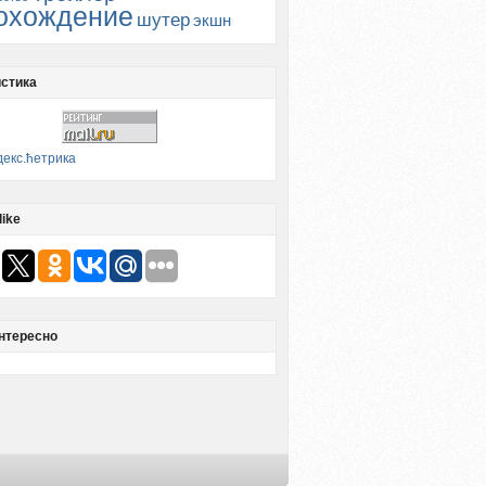
охождение
шутер
экшн
стика
like
нтересно