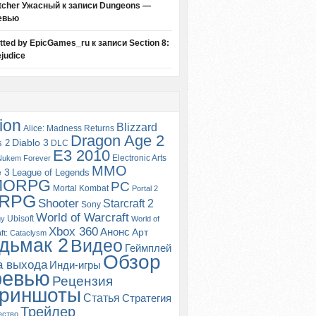
tcher Ужасный
к записи
Dungeons —
евью
itted by EpicGames_ru
к записи
Section 8:
judice
ion
Blizzard
Alice: Madness Returns
Dragon Age 2
s 2
Diablo 3
DLC
E3 2010
Electronic Arts
Nukem Forever
MMO
e 3
League of Legends
MORPG
PC
Mortal Kombat
Portal 2
RPG
Shooter
Starcraft 2
Sony
World of Warcraft
Ubisoft
gy
World of
Xbox 360
Анонс
Арт
ft: Cataclysm
дьмак 2
Видео
Геймплей
Обзор
а выхода
Инди-игры
ревью
Рецензия
риншоты
Статья
Стратегия
Трейлер
ество