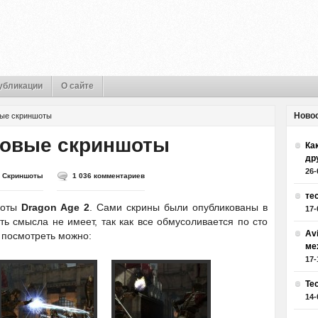
убликации
О сайте
Ново
вые скриншоты
новые скриншоты
Как
др
26-
,
Скриншоты
1 036 комментариев
те
шоты
Dragon Age 2
. Сами скрины были опубликованы в
17-
ть смысла не имеет, так как все обмусоливается по сто
Av
ы посмотреть можно:
ме
17-
Те
14-