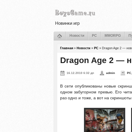
Новинки игр
Новости
PC
MMORPG
П
Главная
»
Новости
»
PC
»
Dragon Age 2 — но
Dragon Age 2 — 
16.12.2010 6:32 дп
admin
PC
В сети опубликованы новые скрин
одном забугорном превью. Его чита
раз одно и тоже, а вот на скриншот