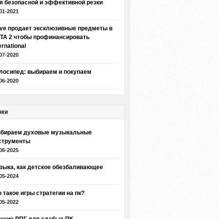
я безопасной и эффективной резки
01-2021
lve продает эксклюзивные предметы в
TA 2 чтобы профинансировать
ernational
07-2020
лосипед: выбираем и покупаем
06-2020
нки
бираем духовые музыкальные
струменты
06-2025
зыка, как детское обезбаливающее
05-2024
о такое игры стратегии на пк?
05-2022