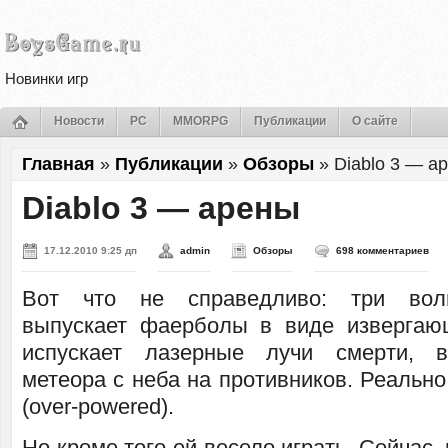
Новинки игр
Новости
PC
MMORPG
Публикации
О сайте
Главная
»
Публикации
»
Обзоры
»
Diablo 3 — а
Diablo 3 — арены
17.12.2010 9:25 дп
admin
Обзоры
698 комментариев
Вот что не справедливо: три вол
выпускает фаерболы в виде извергаю
испускает лазерные лучи смерти, 
метеора с неба на противников. Реальн
(over-powered).
Но кроме того ей весело играть. Сейчас,