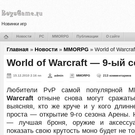
Новинки игр
Новости
PC
MMORPG
Публикации
О сайте
Главная
»
Новости
»
MMORPG
»
World of Warcra
World of Warcraft — 9-ый 
15.12.2010 2:16 пп
admin
MMORPG
213 комментариев
Любители PvP самой популярной
Warcraft
отныне снова могут сражатьс
выясняя, кто же круче и у кого длинн
проста — открытие 9-го сезона Арены. 
— лучшая броня, оружие и аксессу
показать свою крутость моно будет не то