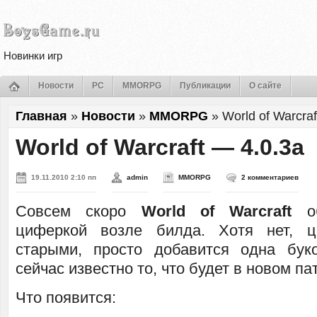
Новинки игр
Новости
PC
MMORPG
Публикации
О сайте
Главная
»
Новости
»
MMORPG
»
World of Warcraf
World of Warcraft — 4.0.3a
19.11.2010 2:10 пп
admin
MMORPG
2 комментариев
Совсем скоро
World of Warcraft
об
циферкой возле билда. Хотя нет, ц
старыми, просто добавится одна бук
сейчас известно то, что будет в новом па
Что появится: