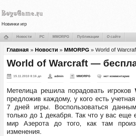
Новинки игр
Новости
PC
MMORPG
Публикации
О сайте
Главная
»
Новости
»
MMORPG
»
World of Warcra
World of Warcraft — беспл
15.11.2010 8:16 дп
admin
MMORPG
нет комментарие
Метелица решила порадовать игроков
предложив каждому, у кого есть учетная
7 дней игры. Воспользоваться данны
только до 1 декабря. Так что у вас еще 
мир Азерота до того, как там произ
изменения.