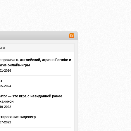
сти
 прокачать английский, играя в Fortnite и
угие онлайн-игры
01-2026
ст
05-2024
iator — это игра с невиданной ранее
ханикой
10-2022
стирование видеоигр
07-2022