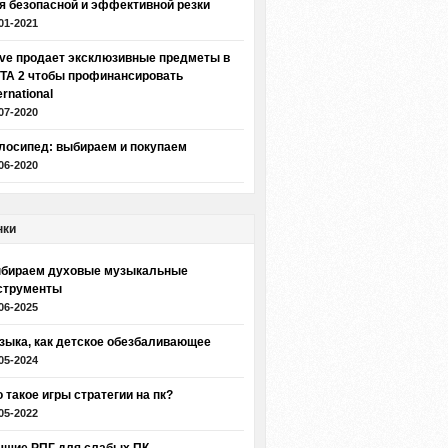
я безопасной и эффективной резки
01-2021
lve продает эксклюзивные предметы в
TA 2 чтобы профинансировать
ernational
07-2020
лосипед: выбираем и покупаем
06-2020
нки
бираем духовые музыкальные
струменты
06-2025
зыка, как детское обезбаливающее
05-2024
о такое игры стратегии на пк?
05-2022