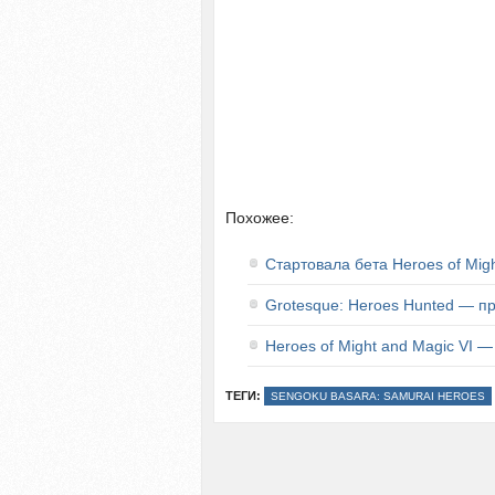
Похожее:
Стартовала бета Heroes of Migh
Grotesque: Heroes Hunted — п
Heroes of Might and Magic VI 
ТЕГИ:
SENGOKU BASARA: SAMURAI HEROES