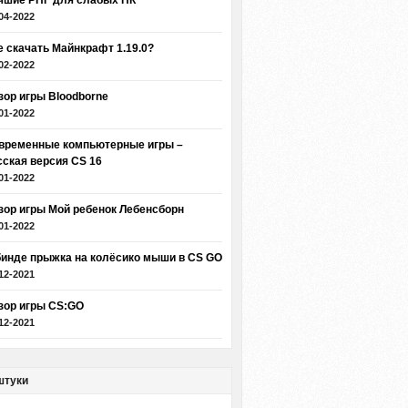
чшие РПГ для слабых ПК
04-2022
е скачать Майнкрафт 1.19.0?
02-2022
зор игры Bloodborne
01-2022
временные компьютерные игры –
сская версия CS 16
01-2022
зор игры Мой ребенок Лебенсборн
01-2022
бинде прыжка на колёсико мыши в CS GO
12-2021
зор игры CS:GO
12-2021
штуки