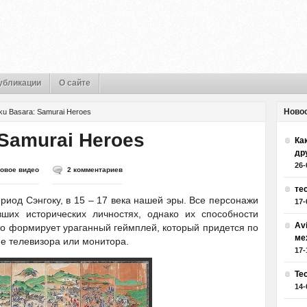
убликации
О сайте
Ново
ku Basara: Samurai Heroes
Samurai Heroes
Как
др
26-
ровое видео
2 комментариев
те
риод Сэнгоку, в 15 – 17 века нашей эры. Все персонажи
17-
ших исторических личностях, однако их способности
Av
то формирует ураганный геймплей, который придется по
ме
не телевизора или монитора.
17-
Те
14-