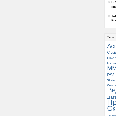
Bu
пр
Tw
Pre
Теги
Act
Crysi
Duke 
Fabl
M
PS3
Strate
Warcra
Ве
Дат
П
Ск
Творч