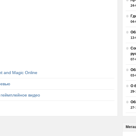
Лу
24-
Гд
04-
Об
13-
Со
ру
07-
Об
t and Magic Online
03-
ревью
О 
29-
— геймплейное видео
Об
27-
Мега