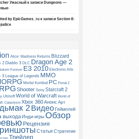
tcher Ужасный
к записи
Dungeons —
евью
itted by EpicGames_ru
к записи
Section 8:
judice
ion
Blizzard
Alice: Madness Returns
Dragon Age 2
s 2
Diablo 3
DLC
E3 2010
Electronic Arts
Nukem Forever
MMO
e 3
League of Legends
MORPG
PC
Mortal Kombat
Portal 2
RPG
Shooter
Starcraft 2
Sony
World of Warcraft
Ubisoft
gy
World of
Xbox 360
Анонс
Арт
ft: Cataclysm
дьмак 2
Видео
Геймплей
Обзор
а выхода
Инди-игры
ревью
Рецензия
риншоты
Статья
Стратегия
Трейлер
ество