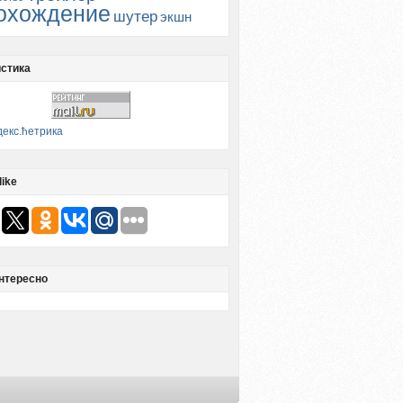
охождение
шутер
экшн
стика
like
нтересно