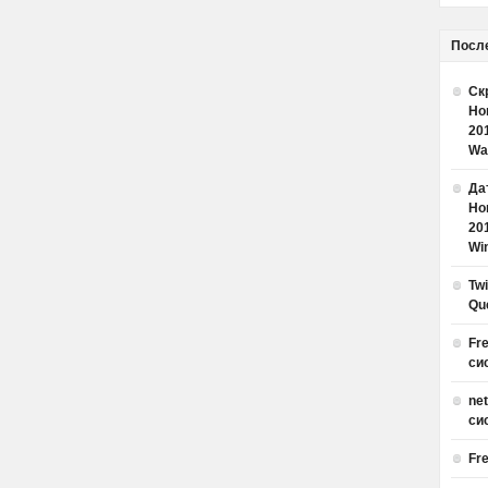
Посл
Ск
Но
20
Wa
Дат
Но
20
Win
Tw
Qu
Fr
си
ne
си
Fr