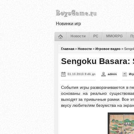
Новинки игр
Новости
PC
MMORPG
П
Главная
»
Новости
»
Игровое видео
»
Sengo
Sengoku Basara: 
01.10.2010 9:46 дп
admin
Иг
События игры разворачиваются в пе
основаны на реально существовав
выходят за привычные рамки. Все э
вкусу любителям безумства на экра