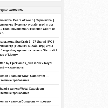
едние комменты
риншоты Gears of War 3 | Скриншоты |
винки игр | Новинки онлайн игр | игры
10 года- boysgame.ru
к записи
Gears of
r 3
а выхода StarCraft 2 - 27 Июля! | PC |
винки игр | Новинки онлайн игр | игры
10 года- boysgame.ru
к записи
Starcraft 2:
gs of Liberty
itted by EpicGames_ru
к записи
Royal
est — скриншоты
eeman к записи
WoW: Cataclysm —
стемные требования
thead к записи
WoW: Cataclysm —
стемные требования
eeman к записи
Dungeons — превью