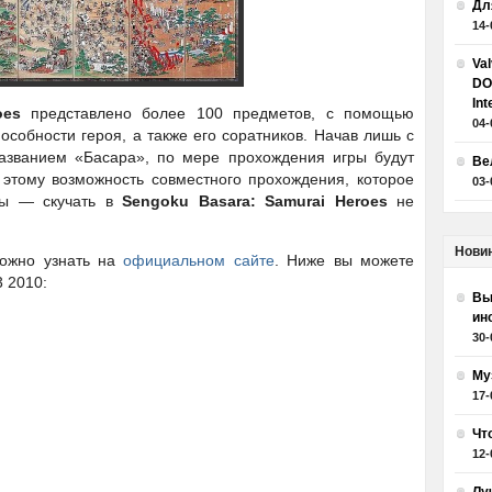
Дл
14-
Va
DO
Int
oes
представлено более 100 предметов, с помощью
04-
особности героя, а также его соратников. Начав лишь с
званием «Басара», по мере прохождения игры будут
Ве
 этому возможность совместного прохождения, которое
03-
сы — скучать в
Sengoku Basara: Samurai Heroes
не
Нови
можно узнать на
официальном сайте
. Ниже вы можете
 2010:
Вы
ин
30-
Му
17-
Чт
12-