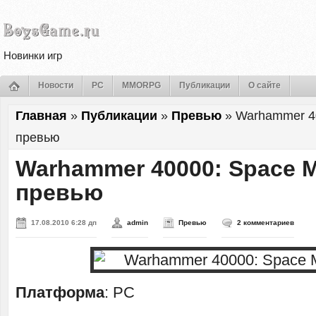
Новинки игр
Новости
PC
MMORPG
Публикации
О сайте
Главная
»
Публикации
»
Превью
»
Warhammer 4
превью
Warhammer 40000: Space 
превью
17.08.2010 6:28 дп
admin
Превью
2 комментариев
Платформа
: PC