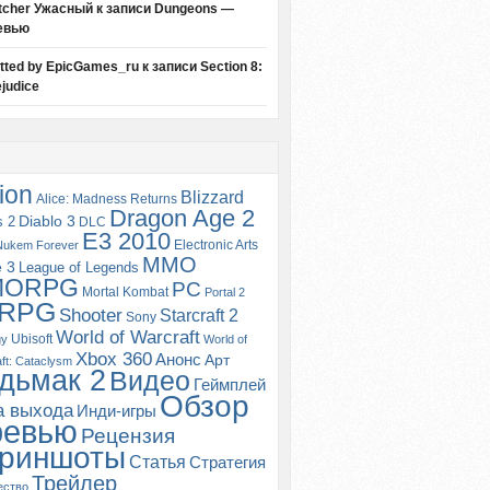
tcher Ужасный
к записи
Dungeons —
евью
itted by EpicGames_ru
к записи
Section 8:
judice
ion
Blizzard
Alice: Madness Returns
Dragon Age 2
s 2
Diablo 3
DLC
E3 2010
Electronic Arts
Nukem Forever
MMO
e 3
League of Legends
MORPG
PC
Mortal Kombat
Portal 2
RPG
Shooter
Starcraft 2
Sony
World of Warcraft
Ubisoft
gy
World of
Xbox 360
Анонс
Арт
ft: Cataclysm
дьмак 2
Видео
Геймплей
Обзор
а выхода
Инди-игры
ревью
Рецензия
риншоты
Статья
Стратегия
Трейлер
ество