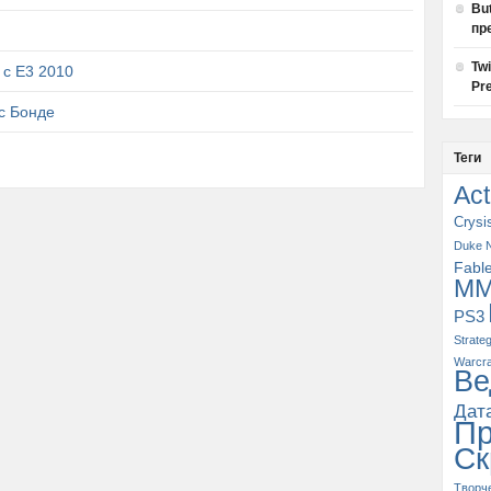
Bu
пр
Tw
 с E3 2010
Pre
с Бонде
Теги
Act
Crysi
Duke 
Fabl
M
PS3
Strate
Warcra
Ве
Дат
П
Ск
Творч