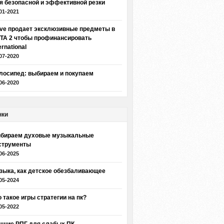
я безопасной и эффективной резки
01-2021
lve продает эксклюзивные предметы в
TA 2 чтобы профинансировать
ernational
07-2020
лосипед: выбираем и покупаем
06-2020
нки
бираем духовые музыкальные
струменты
06-2025
зыка, как детское обезбаливающее
05-2024
о такое игры стратегии на пк?
05-2022