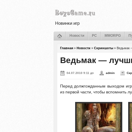
Новинки игр
Новости
PC
MMORPG
П
Главная
»
Новости
»
Скриншоты
»
Ведьмак 
Ведьмак — лучш
04.07.2010 9:11 дп
admin
Ск
Перед должгожданным выходом иг
из первой части, чтобы вспомнить л