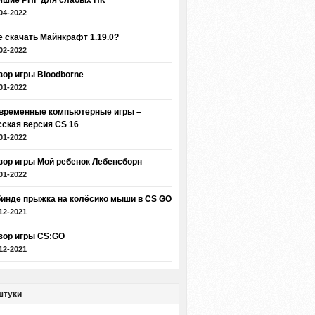
чшие РПГ для слабых ПК
04-2022
е скачать Майнкрафт 1.19.0?
02-2022
зор игры Bloodborne
01-2022
временные компьютерные игры –
сская версия CS 16
01-2022
зор игры Мой ребенок Лебенсборн
01-2022
бинде прыжка на колёсико мыши в CS GO
12-2021
зор игры CS:GO
12-2021
штуки