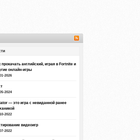
сти
 прокачать английский, играя в Fortnite и
угие онлайн-игры
01-2026
ст
05-2024
iator — это игра с невиданной ранее
ханикой
10-2022
стирование видеоигр
07-2022