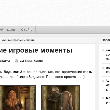
убликации
О сайте
Ново
— лучшие игровые моменты
ие игровые моменты
Как
др
26-
риншоты
815 комментариев
те
ры
Ведьмак 2
я решил выложить все эротические карты
17-
учшее, что было в Ведьмаке. Приятного просмотра :)
Av
ме
17-
Те
14-