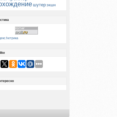
охождение
шутер
экшн
стика
like
нтересно