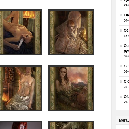
Лу
24-
Гд
04-
Об
13-
Со
ру
07-
Об
03-
О 
29-
Об
27-
Мега