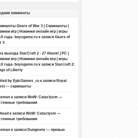
едние комменты
риншоты Gears of War 3 | Скриншоты |
винки игр | Новинки онлайн игр | игры
10 года- boysgame.ru
к записи
Gears of
r 3
а выхода StarCraft 2 - 27 Июля! | PC |
винки игр | Новинки онлайн игр | игры
10 года- boysgame.ru
к записи
Starcraft 2:
gs of Liberty
itted by EpicGames_ru
к записи
Royal
est — скриншоты
eeman к записи
WoW: Cataclysm —
стемные требования
thead к записи
WoW: Cataclysm —
стемные требования
eeman к записи
Dungeons — превью