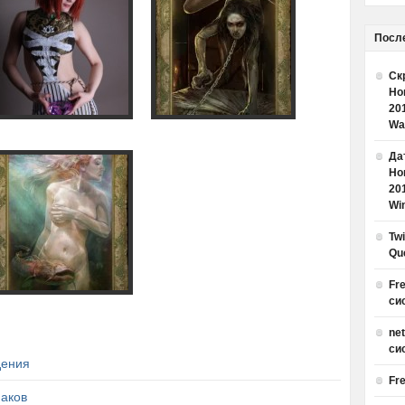
Посл
Ск
Но
20
Wa
Дат
Но
20
Win
Tw
Qu
Fr
си
ne
си
дения
Fr
маков