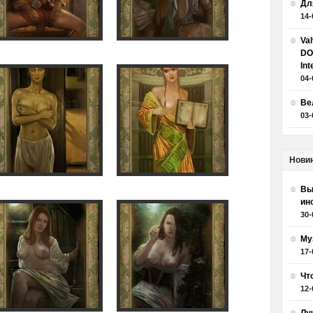
Дл
14-
Va
DO
Int
04-
Ве
03-
Нови
Вы
ин
30-
Му
17-
Чт
12-