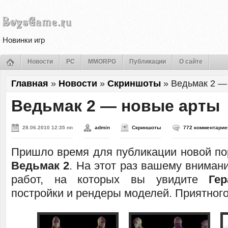
Новинки игр
Новости
PC
MMORPG
Публикации
О сайте
Главная
»
Новости
»
Скриншоты
»
Ведьмак 2 —
Ведьмак 2 — новые арты
28.06.2010 12:35 пп
admin
Скриншоты
772 комментарие
Пришло время для публикации новой пор
Ведьмак 2
. На этот раз вашему вниман
работ, на которых вы увидите
Гер
постройки и рендеры моделей. Приятного