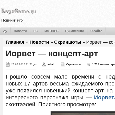
Новинки игр
Новости
PC
MMORPG
Публикации
О сайте
Главная
»
Новости
»
Скриншоты
»
Иорвет — ко
Иорвет — концепт-арт
28.06.2010 11:51 дп
admin
Скриншоты
1 739 комментар
Прошло совсем мало времени с нед
новых 17 артов весьма ожидаемого пр
уже появился новенький концепт-арт, на 
интересного персонажа игры —
Иорвет
скоятаэлей. Приятного просмотра: