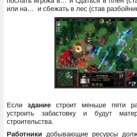
послать игрока в… и сдаться в плен (ст
или на… и сбежать в лес (став разбойни
Если
здание
строит меньше пяти ра
устроить забастовку и будут мате
строительства.
Работники
добывающие ресурсы долж