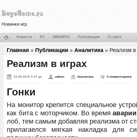
Новинки игр
Новости
PC
MMORPG
Публикации
О сайте
Главная
»
Публикации
»
Аналитика
»
Реализм в
Реализм в играх
23.06.2010 5:47 дп
admin
Аналитика
4 комментариев
Гонки
На монитор крепится специальное устро
как бита с моторчиком. Во время
авари
лоб, тем самым добавляя реализма от ст
прилагаелся мягкая накладка для с