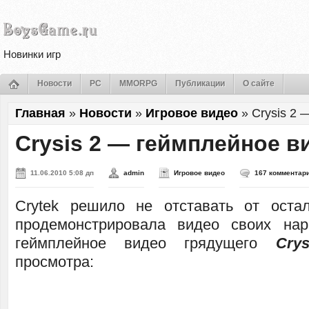
Новинки игр
Новости
PC
MMORPG
Публикации
О сайте
Главная
»
Новости
»
Игровое видео
»
Crysis 2
Crysis 2 — геймплейное в
11.06.2010 5:08 дп
admin
Игровое видео
167 комментар
Crytek решило не отставать от оста
продемонстрировала видео своих нар
геймплейное видео грядущего
Cry
просмотра: