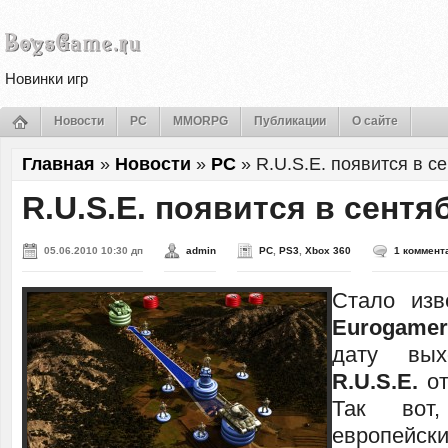
Новинки игр
Новости
PC
MMORPG
Публикации
О сайте
Главная
»
Новости
»
PC
»
R.U.S.E. появится в с
R.U.S.E. появится в сентя
05.06.2010 10:30 дп
admin
PC
,
PS3
,
Xbox 360
1 коммент
Стало изв
Eurogamer
дату вы
R.U.S.E.
от
Так вот
европейск