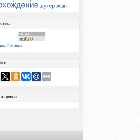
охождение
шутер
экшн
стика
like
нтересно