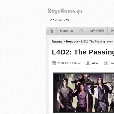
Новинки игр
Новости
PC
MMORPG
П
Главная
»
Новости
»
L4D2: The Passing появи
L4D2: The Passin
21.04.2010 5:32 дп
admin
Но