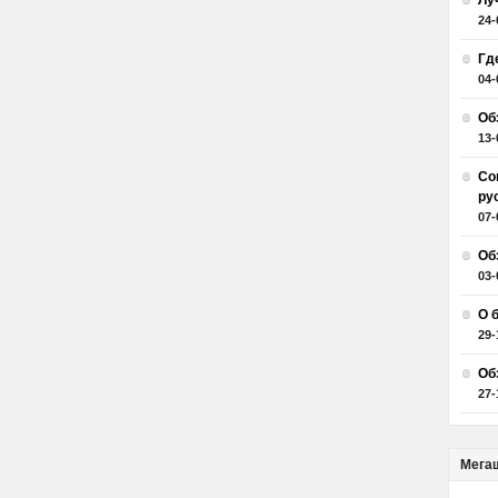
Лу
24-
Гд
04-
Об
13-
Со
ру
07-
Об
03-
О 
29-
Об
27-
Мега