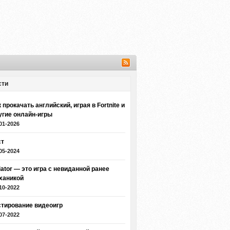
сти
 прокачать английский, играя в Fortnite и
угие онлайн-игры
01-2026
ст
05-2024
iator — это игра с невиданной ранее
ханикой
10-2022
стирование видеоигр
07-2022