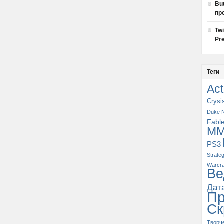
Bu
пр
Tw
Pre
Теги
Act
Crysi
Duke 
Fabl
M
PS3
Strate
Warcra
Ве
Дат
П
Ск
Творч