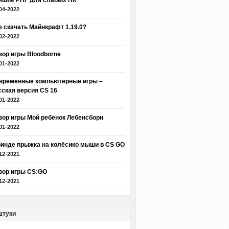
чшие РПГ для слабых ПК
04-2022
е скачать Майнкрафт 1.19.0?
02-2022
зор игры Bloodborne
01-2022
временные компьютерные игры –
сская версия CS 16
01-2022
зор игры Мой ребенок Лебенсборн
01-2022
бинде прыжка на колёсико мыши в CS GO
12-2021
зор игры CS:GO
12-2021
штуки