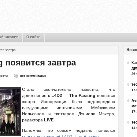
убликации
О сайте
Ново
тся завтра
g появится завтра
Как
др
26-
вости
нет комментарие
те
Стало окончательно известно, что
17-
дополнение к
L4D2 — The Passing
появится
Av
завтра. Информация была подтверждена
ме
следующими источниками: Мейджором
17-
Нельсоном и твиттером Дэниела Мэхера,
редактора
LIVE.
Те
14-
Напомню, что совсем недавно появился
список достижений L4D2: The Passing
.