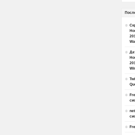
Посл
Ск
Но
20
Wa
Дат
Но
20
Win
Tw
Qu
Fr
си
ne
си
Fr