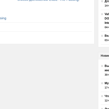
Дл
14-
Va
sing
DO
Int
04-
Ве
03-
Нови
Вы
ин
30-
Му
17-
Чт
12-