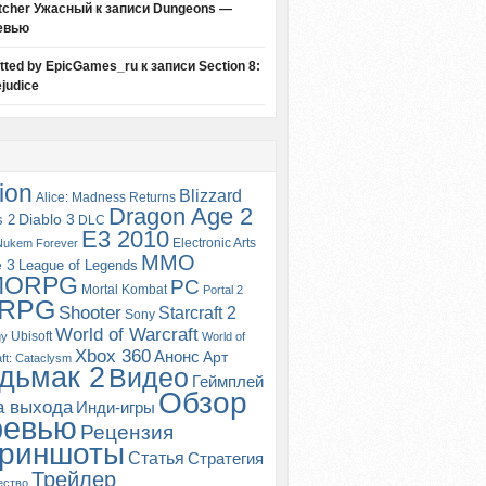
tcher Ужасный
к записи
Dungeons —
евью
itted by EpicGames_ru
к записи
Section 8:
judice
ion
Blizzard
Alice: Madness Returns
Dragon Age 2
s 2
Diablo 3
DLC
E3 2010
Electronic Arts
Nukem Forever
MMO
e 3
League of Legends
MORPG
PC
Mortal Kombat
Portal 2
RPG
Shooter
Starcraft 2
Sony
World of Warcraft
Ubisoft
gy
World of
Xbox 360
Анонс
Арт
ft: Cataclysm
дьмак 2
Видео
Геймплей
Обзор
а выхода
Инди-игры
ревью
Рецензия
риншоты
Статья
Стратегия
Трейлер
ество