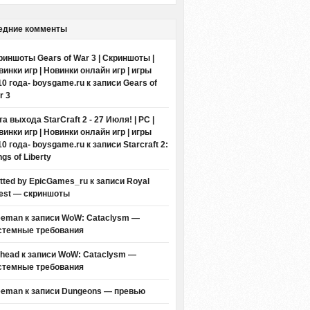
едние комменты
риншоты Gears of War 3 | Скриншоты |
винки игр | Новинки онлайн игр | игры
10 года- boysgame.ru
к записи
Gears of
r 3
а выхода StarCraft 2 - 27 Июля! | PC |
винки игр | Новинки онлайн игр | игры
10 года- boysgame.ru
к записи
Starcraft 2:
gs of Liberty
itted by EpicGames_ru
к записи
Royal
est — скриншоты
eeman к записи
WoW: Cataclysm —
стемные требования
thead к записи
WoW: Cataclysm —
стемные требования
eeman к записи
Dungeons — превью