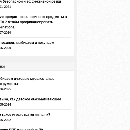
я безопасной и эффективной резки
01-2021
lve продает эксклюзивные предметы в
TA 2 чтобы профинансировать
ernational
07-2020
лосипед: выбираем и покупаем
06-2020
нки
бираем духовые музыкальные
струменты
06-2025
зыка, как детское обезбаливающее
05-2024
о такое игры стратегии на пк?
05-2022