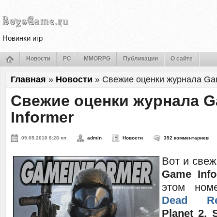
Новинки игр
Новости
PC
MMORPG
Публикации
О сайте
Главная
»
Новости
»
Свежие оценки журнала Gam
Свежие оценки журнала 
Informer
09.05.2010 8:28 пп
admin
Новости
392 комментариев
Вот и све
Game Info
этом ном
Dead Re
Planet 2, 