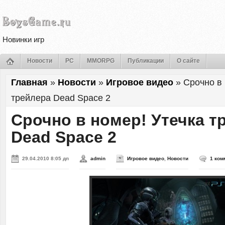
Новинки игр
Новости
PC
MMORPG
Публикации
О сайте
Главная
»
Новости
»
Игровое видео
»
Срочно в 
трейлера Dead Space 2
Срочно в номер! Утечка т
Dead Space 2
29.04.2010 8:05 дп
admin
Игровое видео
,
Новости
1 ком