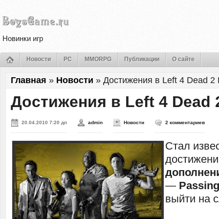
Новинки игр
Новости
PC
MMORPG
Публикации
О сайте
Главная
»
Новости
»
Достижения в Left 4 Dead 2 
Достижения в Left 4 Dead 
20.04.2010 7:20 дп
admin
Новости
2 комментариев
Стал изве
достижени
дополнени
—
Passin
выйти на 