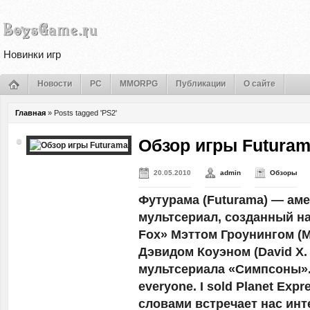
Новинки игр
Новости
PC
MMORPG
Публикации
О сайте
Главная
»
Posts tagged 'PS2'
Обзор игры Futura
20.05.2010
admin
Обзоры
Футурама (Futurama) — ам
мультсериал, созданный на
Fox» Мэттом Гроунингом (Ma
Дэвидом Коуэном (David X.
мультсериала «Симпсоны».
everyone. I sold Planet Exp
словами встречает нас инт