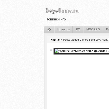
Новинки игр
Новости
PC
MMORPG
П
Главная
»
Posts tagged 'James Bond 007: NightFi