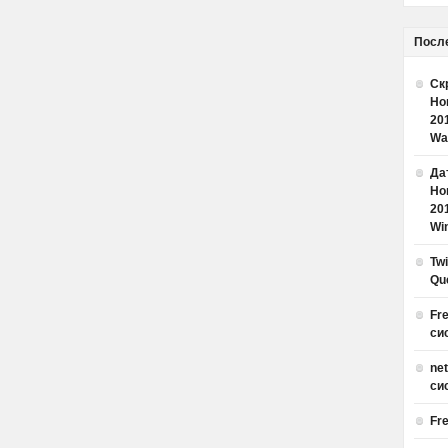
Посл
Ск
Но
20
Wa
Дат
Но
20
Win
Tw
Qu
Fr
си
ne
си
Fr