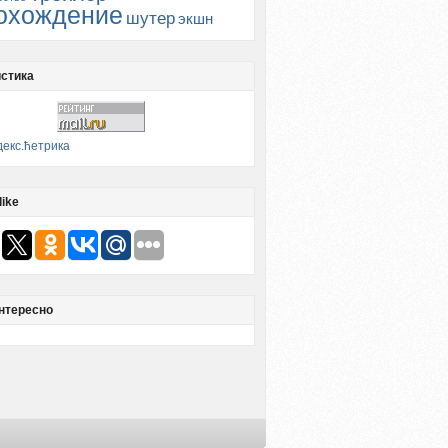
охождение
шутер
экшн
стика
like
нтересно