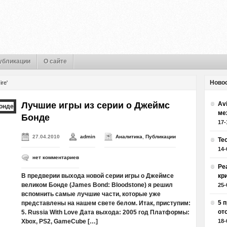
убликации
О сайте
Ново
re'
Лучшие игры из серии о Джеймс
Av
ме
Бонде
17-
27.04.2010
admin
Аналитика
,
Публикации
Те
14-
нет комментариев
Ре
В предверии выхода новой серии игры о Джеймсе
кр
великом Бонде (James Bond: Bloodstone) я решил
25-
вспомнить самые лучшие части, которые уже
5 
представлены на нашем свете белом. Итак, приступим:
от
5. Russia With Love Дата выхода: 2005 год Платформы:
Xbox, PS2, GameCube […]
18-