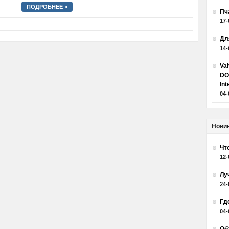
ПОДРОБНЕЕ »
Пч
17-
Дл
14-
Va
DO
Int
04-
Нови
Чт
12-
Лу
24-
Гд
04-