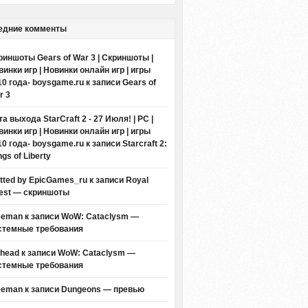
едние комменты
риншоты Gears of War 3 | Скриншоты |
винки игр | Новинки онлайн игр | игры
10 года- boysgame.ru
к записи
Gears of
r 3
а выхода StarCraft 2 - 27 Июля! | PC |
винки игр | Новинки онлайн игр | игры
10 года- boysgame.ru
к записи
Starcraft 2:
gs of Liberty
itted by EpicGames_ru
к записи
Royal
est — скриншоты
eeman к записи
WoW: Cataclysm —
стемные требования
thead к записи
WoW: Cataclysm —
стемные требования
eeman к записи
Dungeons — превью