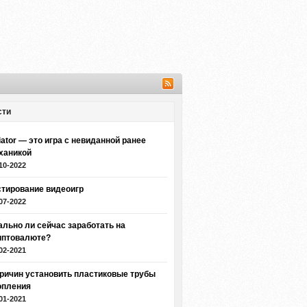
сти
iator — это игра с невиданной ранее
ханикой
10-2022
стирование видеоигр
07-2022
ально ли сейчас заработать на
иптовалюте?
02-2021
причин установить пластиковые трубы
опления
01-2021