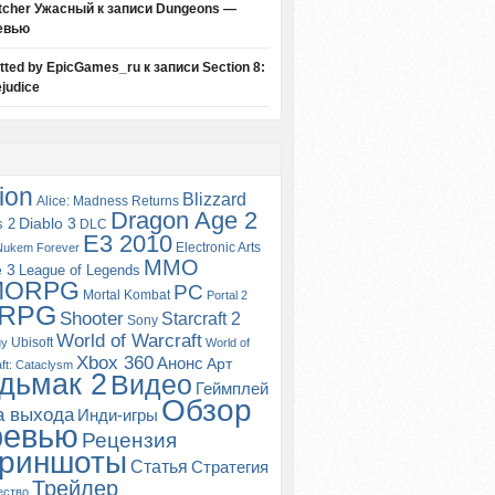
tcher Ужасный
к записи
Dungeons —
евью
itted by EpicGames_ru
к записи
Section 8:
judice
ion
Blizzard
Alice: Madness Returns
Dragon Age 2
s 2
Diablo 3
DLC
E3 2010
Electronic Arts
Nukem Forever
MMO
e 3
League of Legends
MORPG
PC
Mortal Kombat
Portal 2
RPG
Shooter
Starcraft 2
Sony
World of Warcraft
Ubisoft
gy
World of
Xbox 360
Анонс
Арт
ft: Cataclysm
дьмак 2
Видео
Геймплей
Обзор
а выхода
Инди-игры
ревью
Рецензия
риншоты
Статья
Стратегия
Трейлер
ество