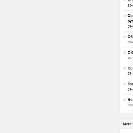
Об
13-
Со
ру
07-
Об
03-
О 
29-
Об
27-
Ка
07-
Не
03-
Мега