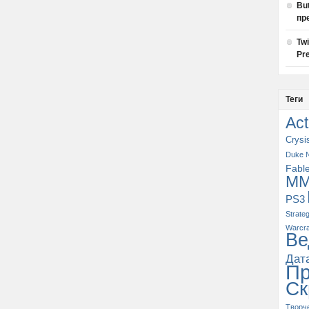
Bu
пр
Tw
Pre
Теги
Act
Crysi
Duke 
Fabl
M
PS3
Strate
Warcra
Ве
Дат
П
Ск
Творч