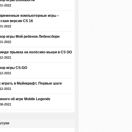
зор игры Bloodborne
01-2022
временные компьютерные игры –
сская версия CS 16
01-2022
зор игры Мой ребенок Лебенсборн
01-2022
бинде прыжка на колёсико мыши в CS GO
12-2021
зор игры CS:GO
12-2021
к играть в Майнкрафт. Первые шаги
12-2021
много об игре Mobile Legends
08-2021
штуки