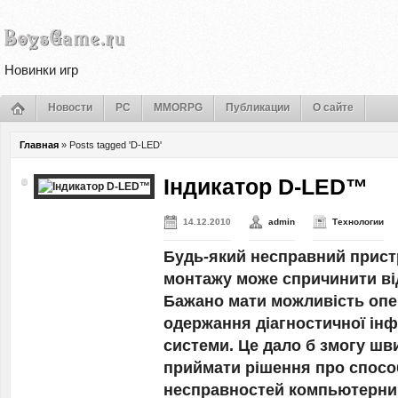
Новинки игр
Новости
PC
MMORPG
Публикации
О сайте
Главная
»
Posts tagged 'D-LED'
Індикатор D-LED™
14.12.2010
admin
Технологии
Будь-який несправний пристр
монтажу може спричинити від
Бажано мати можливість оп
одержання діагностичної інф
системи. Це дало б змогу шв
приймати рішення про спосо
несправностей компьютерни