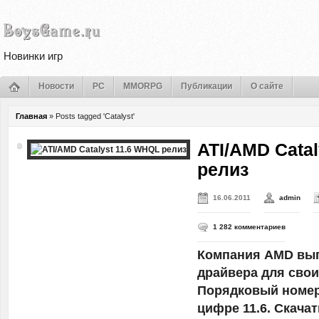
Новинки игр
Новости
PC
MMORPG
Публикации
О сайте
Главная
»
Posts tagged 'Catalyst'
ATI/AMD Cata
релиз
16.06.2011
admin
1 282 комментариев
Компания AMD вы
драйвера для свои
Порядковый номер
цифре 11.6. Скачат