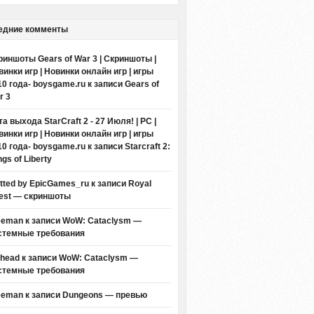
едние комменты
риншоты Gears of War 3 | Скриншоты |
винки игр | Новинки онлайн игр | игры
10 года- boysgame.ru
к записи
Gears of
r 3
а выхода StarCraft 2 - 27 Июля! | PC |
винки игр | Новинки онлайн игр | игры
10 года- boysgame.ru
к записи
Starcraft 2:
gs of Liberty
itted by EpicGames_ru
к записи
Royal
est — скриншоты
eeman к записи
WoW: Cataclysm —
стемные требования
thead к записи
WoW: Cataclysm —
стемные требования
eeman к записи
Dungeons — превью