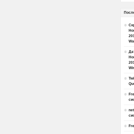
Посл
Ск
Но
20
Wa
Дат
Но
20
Win
Tw
Qu
Fr
си
ne
си
Fr