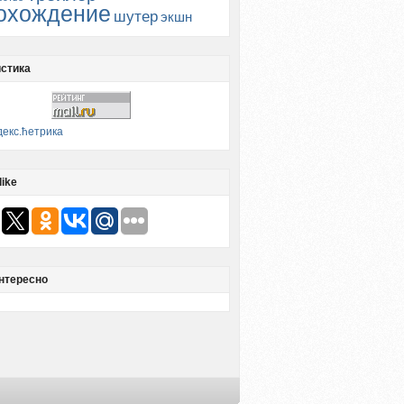
охождение
шутер
экшн
стика
like
нтересно