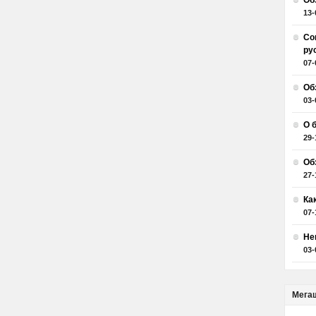
Об
13-
Со
ру
07-
Об
03-
О 
29-
Об
27-
Ка
07-
Не
03-
Мега