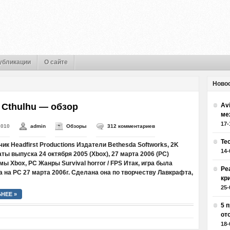
убликации
О сайте
Ново
f Cthulhu — обзор
Av
ме
17-
2010
admin
Обзоры
312 комментариев
Те
ик Headfirst Productions Издатели Bethesda Softworks, 2K
14-
ы выпуска 24 октября 2005 (Xbox), 27 марта 2006 (PC)
ы Xbox, РС Жанры Survival horror / FPS Итак, игра была
Ре
 на PC 27 марта 2006г. Сделана она по творчеству Лавкрафта,
кр
25-
НЕЕ »
5 
от
18-