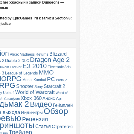
tcher Ужасный
к записи
Dungeons —
евью
itted by EpicGames_ru
к записи
Section 8:
judice
ion
Blizzard
Alice: Madness Returns
Dragon Age 2
s 2
Diablo 3
DLC
E3 2010
Electronic Arts
Nukem Forever
MMO
e 3
League of Legends
MORPG
PC
Mortal Kombat
Portal 2
RPG
Shooter
Starcraft 2
Sony
World of Warcraft
Ubisoft
gy
World of
Xbox 360
Анонс
Арт
ft: Cataclysm
дьмак 2
Видео
Геймплей
Обзор
а выхода
Инди-игры
ревью
Рецензия
риншоты
Статья
Стратегия
Трейлер
ество