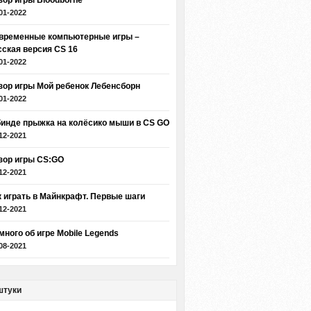
зор игры Bloodborne
01-2022
временные компьютерные игры –
сская версия CS 16
01-2022
зор игры Мой ребенок Лебенсборн
01-2022
бинде прыжка на колёсико мыши в CS GO
12-2021
зор игры CS:GO
12-2021
к играть в Майнкрафт. Первые шаги
12-2021
много об игре Mobile Legends
08-2021
штуки