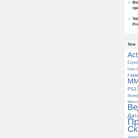
Bu
пр
Tw
Pre
Теги
Act
Crysi
Duke 
Fabl
M
PS3
Strate
Warcra
Ве
Дат
П
Ск
Творч