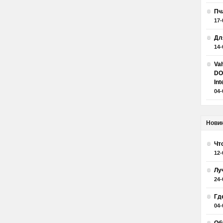
Пч
17-
Дл
14-
Va
DO
Int
04-
Нови
Чт
12-
Лу
24-
Гд
04-