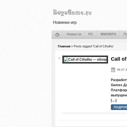
Новинки игр
Новости
PC
MMORPG
П
Главная
»
Posts tagged 'Call of Cthulhu'
Call o
08.07.
Разработч
Games Дат
Платформ
выпущена
[…]
ПОДРОБ