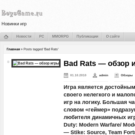
Новинки игр
Новости
PC
MMORPG
Публикации
О сайте
Главная
»
Posts tagged 'Bad Rats'
Bad Rats — обзор 
01.10.2010
admin
Обзоры
Игра является достойным
своего нелегкого и мало
игр на логику. Большая ч
словом «геймер» подразу
любителя динамичных игр, 
Duty: Modern Warfare/ Mode
— Stike: Source, Team Fort