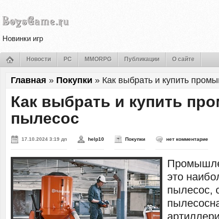
Новинки игр
Новости
PC
MMORPG
Публикации
О сайте
Главная
»
Покупки
»
Как выбрать и купить про
Как выбрать и купить п
пылесос
17.10.2024 3:19 дп
help10
Покупки
нет комментарие
Промышле
это наиб
пылесос, 
пылесосн
артиллери