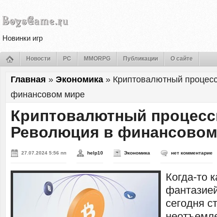
Новинки игр
Новости
PC
MMORPG
Публикации
О сайте
Главная
»
Экономика
»
Криптовалютный процесс
финансовом мире
Криптовалютный процесс
Революция в финансовом
27.07.2024 5:56 пп
help10
Экономика
нет комментарие
Когда-то 
фантазией
сегодня с
неотъемл