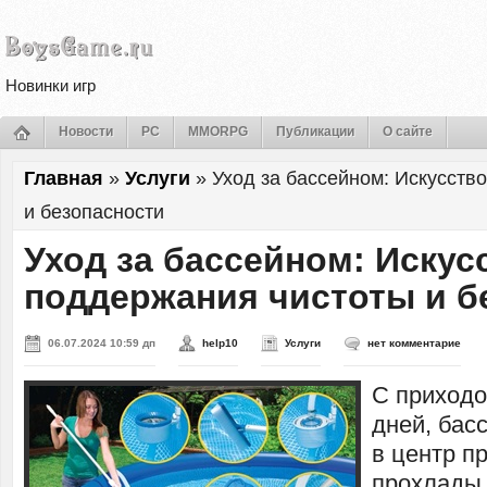
Новинки игр
Новости
PC
MMORPG
Публикации
О сайте
Главная
»
Услуги
»
Уход за бассейном: Искусств
и безопасности
Уход за бассейном: Искус
поддержания чистоты и б
06.07.2024 10:59 дп
help10
Услуги
нет комментарие
С приходо
дней, бас
в центр п
прохлады 