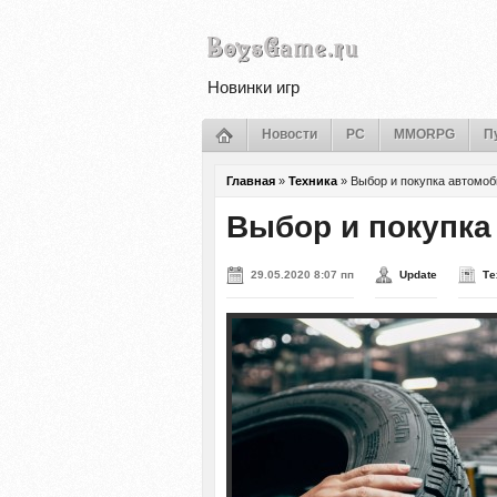
Новинки игр
Новости
PC
MMORPG
П
Главная
»
Техника
»
Выбор и покупка автомо
Выбор и покупк
29.05.2020 8:07 пп
Update
Те