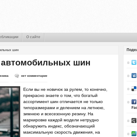
убликации
О сайте
Поде
бильных шин
а автомобильных шин
хника
нет комментарие
Если вы не новичок за рулем, то конечно,
прекрасно знаете о том, что богатый
ассортимент шин отличается не только
типоразмерами и делением на летнюю,
Fa
зимнюю и всесезонную резину. На
маркировке каждой модели нетрудно
обнаружить индекс, обозначающий
максимальную скорость движения, на