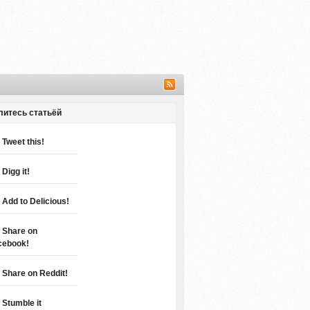
литесь статьёй
Tweet this!
Digg it!
Add to Delicious!
Share on
cebook!
Share on Reddit!
Stumble it