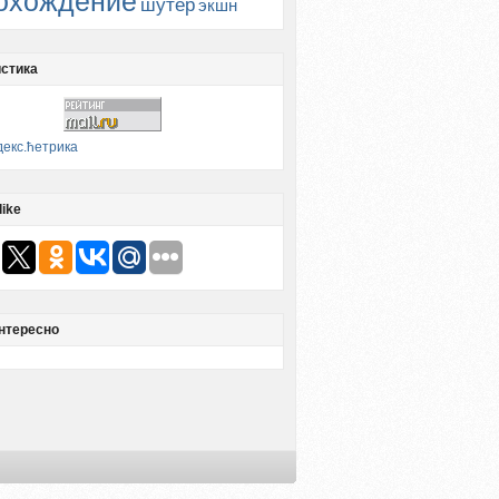
охождение
шутер
экшн
стика
like
нтересно