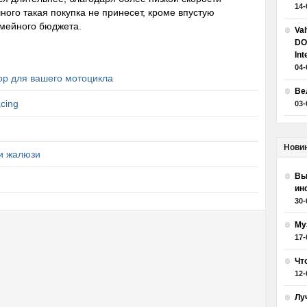
14-
ого такая покупка не принесет, кроме впустую
емейного бюджета.
Va
DO
Int
04-
р для вашего мотоцикла
Ве
cing
03-
Нови
и жалюзи
Вы
ин
30-
Му
17-
Чт
12-
Лу