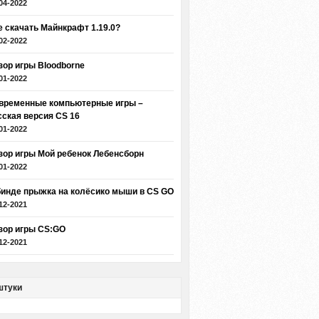
04-2022
е скачать Майнкрафт 1.19.0?
02-2022
зор игры Bloodborne
01-2022
временные компьютерные игры –
сская версия CS 16
01-2022
зор игры Мой ребенок Лебенсборн
01-2022
бинде прыжка на колёсико мыши в CS GO
12-2021
зор игры CS:GO
12-2021
штуки