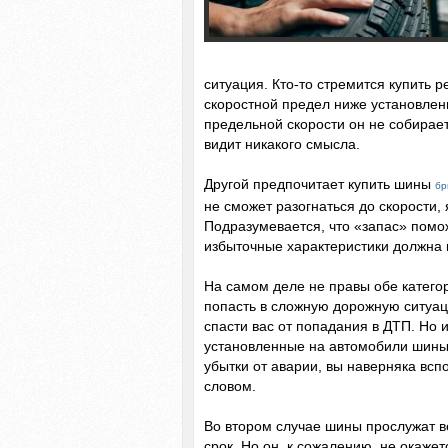
ситуация. Кто-то стремится купить 
скоростной предел ниже установленн
предельной скорости он не собирае
видит никакого смысла.
Другой предпочитает купить шины
бр
не сможет разогнаться до скорости
Подразумевается, что «запас» помож
избыточные характеристики должна 
На самом деле не правы обе катего
попасть в сложную дорожную ситуац
спасти вас от попадания в ДТП. Но 
установленные на автомобили шины,
убытки от аварии, вы наверняка вс
словом.
Во втором случае шины прослужат в
срок. Но он, к сожалению, не окаже