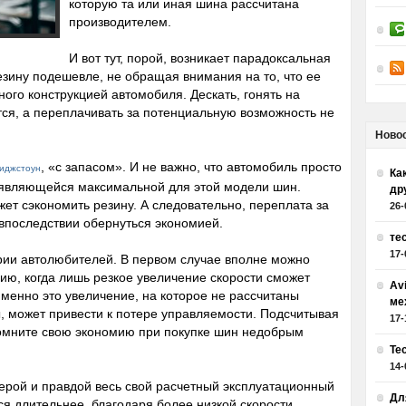
которую та или иная шина рассчитана
производителем.
И вот тут, порой, возникает парадоксальная
резину подешевле, не обращая внимания на то, что ее
ого конструкцией автомобиля. Дескать, гонять на
тся, а переплачивать за потенциальную возможность не
Ново
, «с запасом». И не важно, что автомобиль просто
иджстоун
Как
, являющейся максимальной для этой модели шин.
др
ет сэкономить резину. А следовательно, переплата за
26-
впоследствии обернуться экономией.
те
17-
рии автолюбителей. В первом случае вполне можно
ию, когда лишь резкое увеличение скорости сможет
Av
именно это увеличение, на которое не рассчитаны
ме
 может привести к потере управляемости. Подсчитывая
17-
помните свою экономию при покупке шин недобрым
Те
14-
ерой и правдой весь свой расчетный эксплуатационный
Дл
тся длительнее, благодаря более низкой скорости