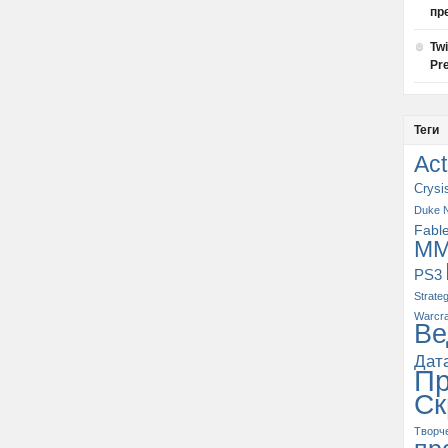
пр
Tw
Pre
Теги
Act
Crysi
Duke 
Fabl
M
PS3
Strate
Warcra
Ве
Дат
П
Ск
Творч