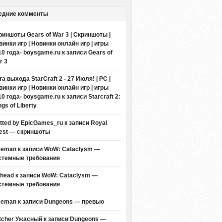
едние комменты
риншоты Gears of War 3 | Скриншоты |
винки игр | Новинки онлайн игр | игры
10 года- boysgame.ru
к записи
Gears of
r 3
а выхода StarCraft 2 - 27 Июля! | PC |
винки игр | Новинки онлайн игр | игры
10 года- boysgame.ru
к записи
Starcraft 2:
gs of Liberty
itted by EpicGames_ru
к записи
Royal
est — скриншоты
eeman к записи
WoW: Cataclysm —
стемные требования
thead к записи
WoW: Cataclysm —
стемные требования
eeman к записи
Dungeons — превью
tcher Ужасный
к записи
Dungeons —