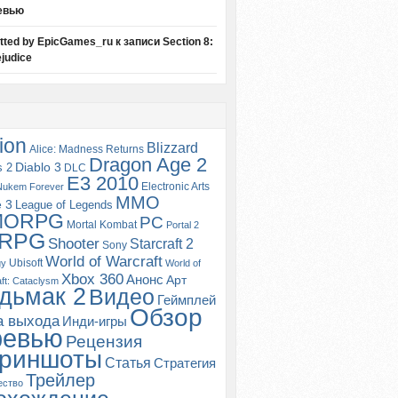
евью
itted by EpicGames_ru
к записи
Section 8:
judice
ion
Blizzard
Alice: Madness Returns
Dragon Age 2
s 2
Diablo 3
DLC
E3 2010
Electronic Arts
Nukem Forever
MMO
e 3
League of Legends
MORPG
PC
Mortal Kombat
Portal 2
RPG
Shooter
Starcraft 2
Sony
World of Warcraft
Ubisoft
gy
World of
Xbox 360
Анонс
Арт
ft: Cataclysm
дьмак 2
Видео
Геймплей
Обзор
а выхода
Инди-игры
ревью
Рецензия
риншоты
Статья
Стратегия
Трейлер
ество