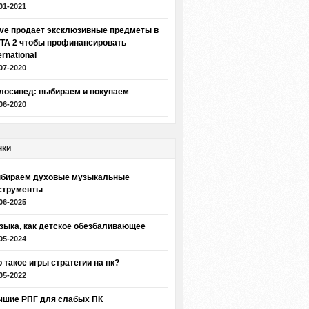
01-2021
lve продает эксклюзивные предметы в
TA 2 чтобы профинансировать
ernational
07-2020
лосипед: выбираем и покупаем
06-2020
нки
бираем духовые музыкальные
струменты
06-2025
зыка, как детское обезбаливающее
05-2024
о такое игры стратегии на пк?
05-2022
чшие РПГ для слабых ПК