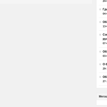
24-
Гд
04-
Об
13-
Со
ру
07-
Об
03-
О 
29-
Об
27-
Мега