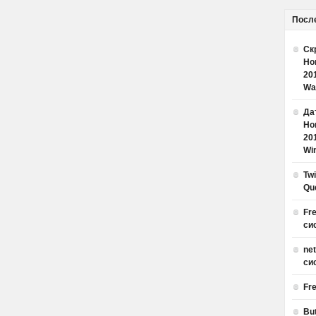
Посл
Ск
Но
20
Wa
Дат
Но
20
Win
Tw
Qu
Fr
си
ne
си
Fr
Bu