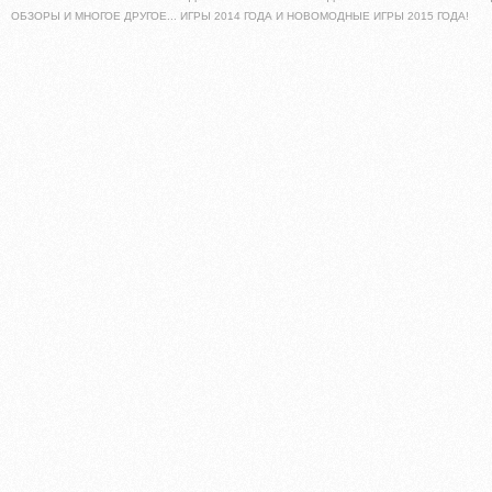
ОБЗОРЫ И МНОГОЕ ДРУГОЕ... ИГРЫ 2014 ГОДА И НОВОМОДНЫЕ ИГРЫ 2015 ГОДА!