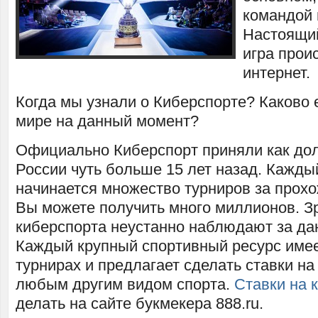
командой 
Настоящий
игра прои
интернет.
Когда мы узнали о Киберспорте? Каково е
мире на данный момент?
Официально Киберспорт приняли как дол
России чуть больше 15 лет назад. Кажды
начинается множество турниров за прох
Вы можете получить много миллионов. З
киберспорта неустанно наблюдают за да
Каждый крупный спортивный ресурс имее
турнирах и предлагает сделать ставки на 
любым другим видом спорта.
Ставки на 
делать на сайте букмекера 888.ru.